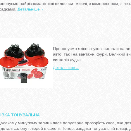
опонуємо найрізноманітніші пилососи: миючі, з компресором, з ліхт
садками.
Детальніше→
Пропонуємо якісні звукові сигнали на авт
авто, так і на вантажні фури. Великий ви
сигналів дудка.
Детальніше→
ІВКА ТОНУВАЛЬНА
далекому минулому залишилася популярна прозорість скла, яка до
і деталі салону і людей в салоні. Тепер, завдяки тонувальній плівці,