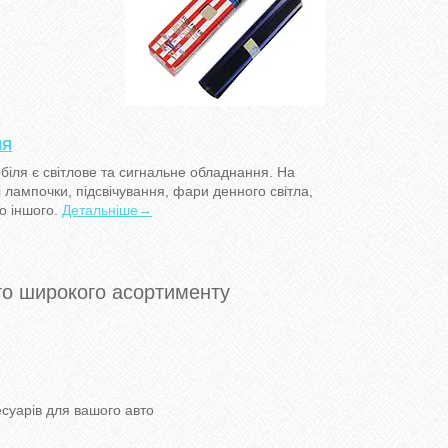
НЯ
іля є світлове та сигнальне обладнання. На
і лампочки, підсвічування, фари денного світла,
о іншого.
Детальніше→
то широкого асортименту
суарів для вашого авто