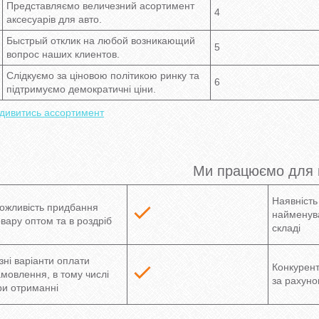
Представляємо величезний асортимент
4
аксесуарів для авто.
Быстрый отклик на любой возникающий
5
вопрос наших клиентов.
Слідкуємо за ціновою політикою ринку та
6
підтримуємо демократичні ціни.
дивитись ассортимент
Ми працюємо для 
Наявність
ожливість придбання
найменува
овару оптом та в роздріб
складі
ізні варіанти оплати
Конкурент
амовлення, в тому числі
за рахуно
ри отриманні