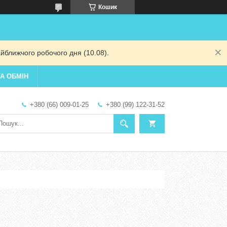
Кошик
йближчого робочого дня (10.08).
А ОБМІН
+380 (66) 009-01-25
+380 (99) 122-31-52