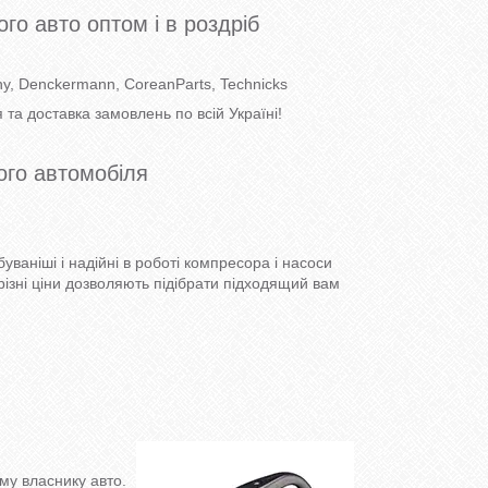
 авто оптом і в роздріб
ny, Denckermann, CoreanParts, Technicks
та доставка замовлень по всій Україні!
ого автомобіля
уваніші і надійні в роботі компресора і насоси
 різні ціни дозволяють підібрати підходящий вам
му власнику авто.