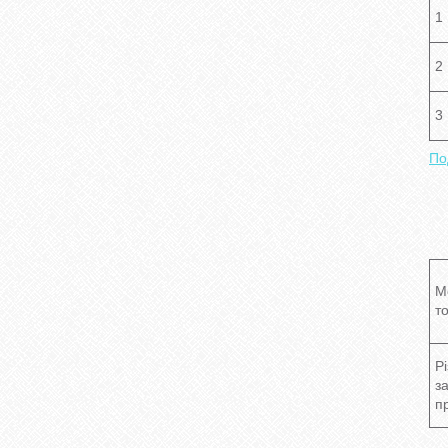
1
2
3
По
М
т
Р
з
п