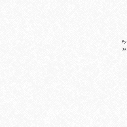
Ру
За