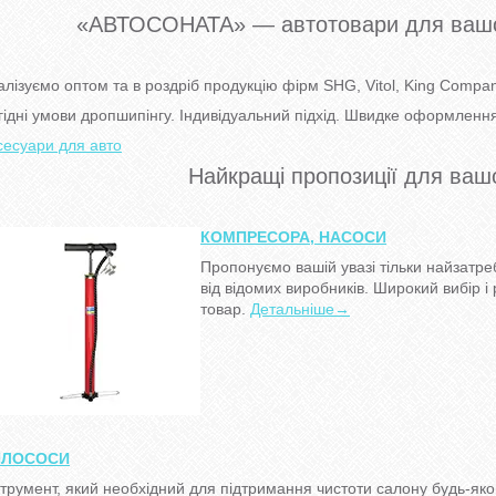
«АВТОСОНАТА» — автотовари для вашого
алізуємо оптом та в роздріб продукцію фірм SHG, Vitol, King Compa
гідні умови дропшипінгу. Індивідуальний підхід. Швидке оформлення 
сесуари для авто
Найкращі пропозиції для ваш
КОМПРЕСОРА, НАСОСИ
Пропонуємо вашій увазі тільки найзатреб
від відомих виробників. Широкий вибір і
товар.
Детальніше→
ИЛОСОСИ
струмент, який необхідний для підтримання чистоти салону будь-яко