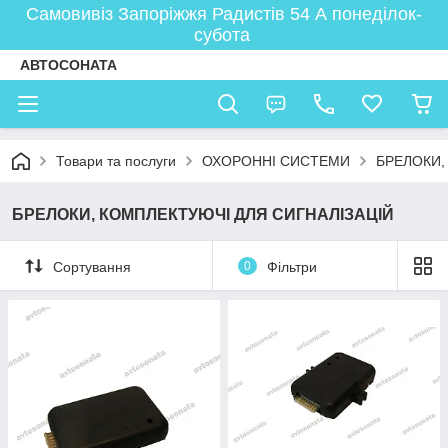
Самовивіз Запоріжжя Радистів 54 А понеділок-
субота
АВТОСОНАТА
Товари та послуги
ОХОРОННІ СИСТЕМИ
БРЕЛОКИ,
БРЕЛОКИ, КОМПЛЕКТУЮЧІ ДЛЯ СИГНАЛІЗАЦІЙ
Сортування
0
Фільтри