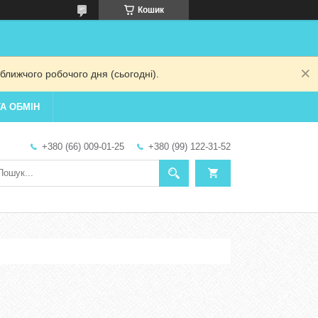
Кошик
ближчого робочого дня (сьогодні).
А ОБМІН
+380 (66) 009-01-25
+380 (99) 122-31-52