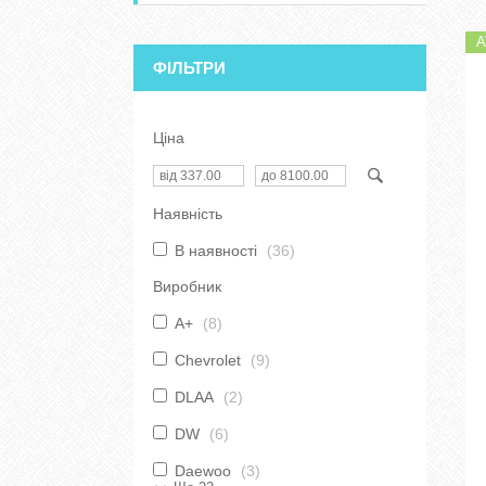
A
ФІЛЬТРИ
Ціна
Наявність
В наявності
36
Виробник
A+
8
Chevrolet
9
DLAA
2
DW
6
Daewoo
3