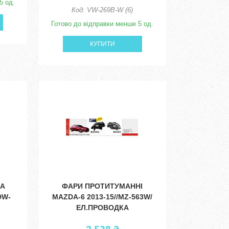
5 од.
VW-269B-W (6)
Готово до відправки менше 5 од.
КУПИТИ
НА
ФАРИ ПРОТИТУМАННІ
DW-
MAZDA-6 2013-15//MZ-563W/
ЕЛ.ПРОВОДКА