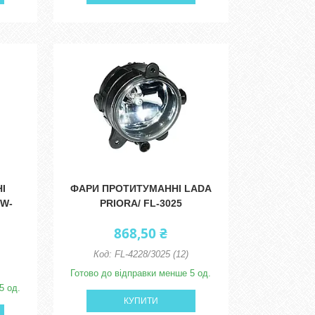
І
ФАРИ ПРОТИТУМАННІ LADA
DW-
PRIORA/ FL-3025
868,50 ₴
FL-4228/3025 (12)
Готово до відправки менше 5 од.
5 од.
КУПИТИ