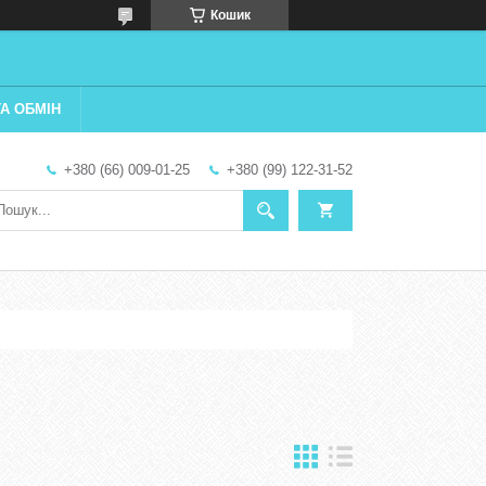
Кошик
А ОБМІН
+380 (66) 009-01-25
+380 (99) 122-31-52