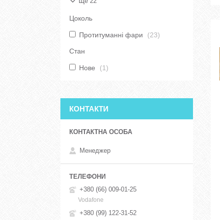
Ще 22
Цоколь
Протитуманні фари
23
Стан
Нове
1
КОНТАКТИ
Менеджер
+380 (66) 009-01-25
Vodafone
+380 (99) 122-31-52