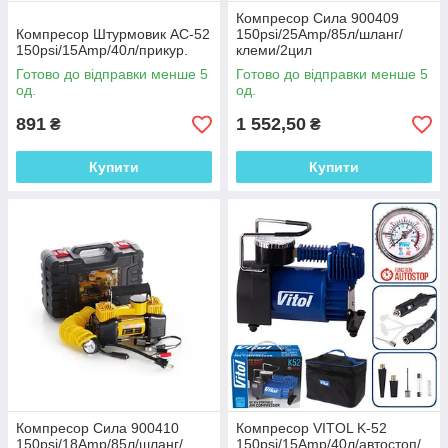
Компресор Сила 900409
Компресор Штурмовик AC-52
150psi/25Amp/85л/шланг/
1
3
150psi/15Amp/40л/прикур.
клеми/2цил
Виготовлено
Має повну
кращими
комплектацію і
Готово до відправки менше 5
Готово до відправки менше 5
європейськими
інструкцію.
од.
од.
заводами.
891
1 552,50
₴
₴
2
4
Розрахована на
Витримує
Купити
Купити
професіоналів і
інтенсивні
приватних осіб.
повсякденні
навантаження.
Читати докладніше
Кожному покупцеві гарантуємо
Оптову та
Повну
роздрібну
консультацію до
торгівлю.
купівлі.
Компресор Сила 900410
Компресор VITOL K-52
150psi/18Amp/85л/шланг/
150psi/15Amp/40л/автостоп/