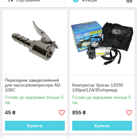
Перехідник швидкознімний
для насоса/компресора AD-
Компресор Ураган 12030
108C
100psi/12А/35л/прикур
Готово до відправки більше 5
Готово до відправки менше 5
Насоси та компресори оптом і в
од.
од.
роздріб
45
855
₴
₴
Обладнання для
Купити
домашнього і
Купити
професійного