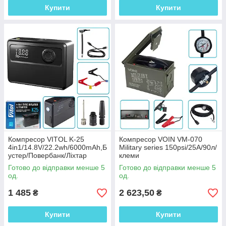
Купити
Купити
Компресор VITOL K-25
Компресор VOIN VM-070
4in1/14.8V/22.2wh/6000mAh,Б
Military series 150psi/25A/90л/
устер/Повербанк/Ліхтар
клеми
Готово до відправки менше 5
Готово до відправки менше 5
од.
од.
1 485
2 623,50
₴
₴
Купити
Купити