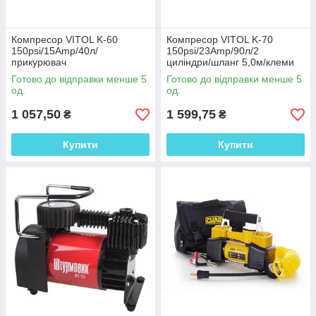
Створює робочий тиск
7Атм. Має потужність
150Вт. Розрахований
Компресор VITOL K-60
Компресор VITOL K-70
на 20хвилин
150psi/15Amp/40л/
150psi/23Amp/90л/2
безперервної роботи
прикурювач
циліндри/шланг 5,0м/клеми
за умови температури
Готово до відправки менше 5
Готово до відправки менше 5
повітря не вище
од.
од.
+23С.
Довжина мережевого
1 057,50
1 599,75
₴
₴
кабелю 2,7 м.
Довжина робочого
Купити
Купити
шланга 1 м.
Рекомендований
діаметр коліс для
обслуговування 14R.
Замовити компресор
→
Основні характеристики нашого
обладнання