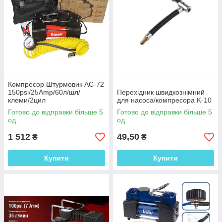
Клієнти вибирають
Насос ножний
START
Ножний
однопоршневий насос
Компресор Штурмовик AC-72
польського
150psi/25Amp/60л/шл/
Перехідник швидкознімний
виробництва. В
клеми/2цил
для насоса/компресора K-10
комплекті є
Готово до відправки більше 5
Готово до відправки більше 5
насадками для
од.
од.
накачування
велосипедних шин і
1 512
49,50
₴
₴
м'ячів. Має
збільшений об'єм
Купити
Купити
циліндра і сталевий
корпус.
Придбати →
Компре
сварок
Вихор 12072