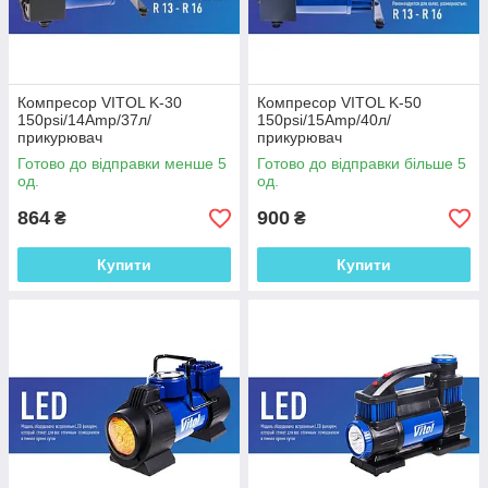
нагнітає
максимальний тиск
10Атм, потужність
300Вт. Вільно
витримує 30 хвилин
Компресор VITOL K-30
Компресор VITOL K-50
безперервної роботи.
150psi/14Amp/37л/
150psi/15Amp/40л/
прикурювач
прикурювач
Довжина кабелю 3 м,
довжина робочого
Готово до відправки менше 5
Готово до відправки більше 5
од.
од.
шланга 7,5 м.
Додати до
864
900
₴
₴
замовлення →
Купити
Купити
Компресор Тайфун
12085
100psi/10Amp/35л/
прік/ліхтар
Поршневий
компресор з
підсвічуванням,
точним манометром і
сигнальним ліхтарем.