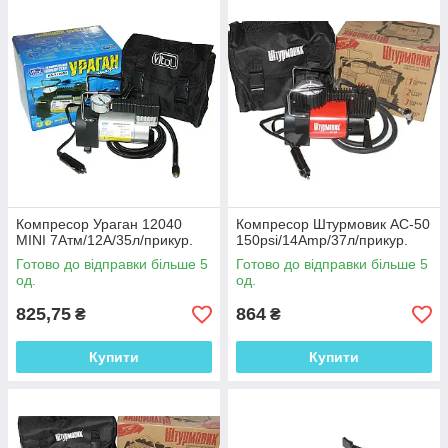
використання
Пропонуємо більше
100 позицій від
провідних світових
виробників.
Співпрацюємо тільки
з перевіреними
марками.
Можлива доставка по
Україні, або самовивіз
Компресор Ураган 12040
Компресор Штурмовик AC-50
зі складу в р.
MINI 7Атм/12А/35л/прикур.
150psi/14Amp/37л/прикур.
Запоріжжі.
Готово до відправки більше 5
Готово до відправки більше 5
од.
од.
Кожного клієнта
гарантуємо якісний
825,75
864
₴
₴
сервіс та
оперативність
Купити
Купити
обслуговування.
Вперед в
каталог!