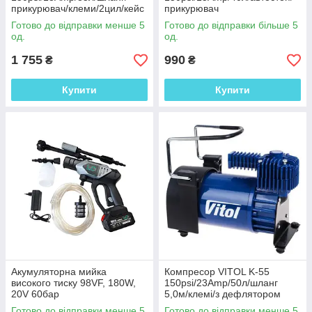
прикурювач/клеми/2цил/кейс
прикурювач
Доставка по
Оперативність
Готово до відправки менше 5
Готово до відправки більше 5
всій території
обробки
од.
од.
України.
замовлень.
1 755
990
₴
₴
Великий
Відсутність
Купити
Купити
асортимент і
браку та
наявність на
неповної
складі.
комплектації.
Підібрати товар
З нами просто та зручно працювати
Акумуляторна мийка
Компресор VITOL K-55
високого тиску 98VF, 180W,
150psi/23Amp/50л/шланг
20V 60бар
5,0м/клемі/з дефлятором
Готово до відправки менше 5
Готово до відправки менше 5
Замовленн
Оформлен
Передопла
Відправка