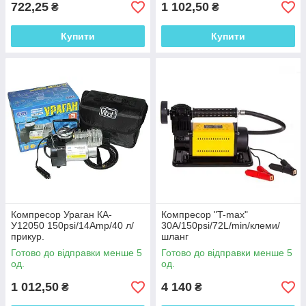
722,25
1 102,50
₴
₴
Купити
Купити
Компресор Ураган КА-
Компресор "T-max"
У12050 150psi/14Amp/40 л/
30A/150psi/72L/min/клеми/
прикур.
шланг
Готово до відправки менше 5
Готово до відправки менше 5
од.
од.
1 012,50
4 140
₴
₴