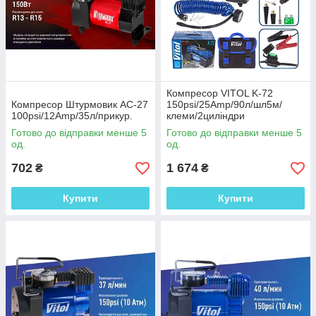
Надійний і практичний
компресор з
металевим корпусом.
Оснащений точним
манометром, в
комплекті йдуть змінні
Компресор VITOL K-72
насадки для більш
Компресор Штурмовик AC-27
150psi/25Amp/90л/шл5м/
зручного побудови
100psi/12Amp/35л/прикур.
клеми/2циліндри
роботи. Розрахований
Готово до відправки менше 5
Готово до відправки менше 5
на інтенсивне
од.
од.
повсякденне
використання.
702
1 674
₴
₴
Додати до
Купити
Купити
замовлення →
Компресор У
раган
Компресор
рекомендований для
колеса R16. Має два
робочих поршня.
Робоча напруга 12В,