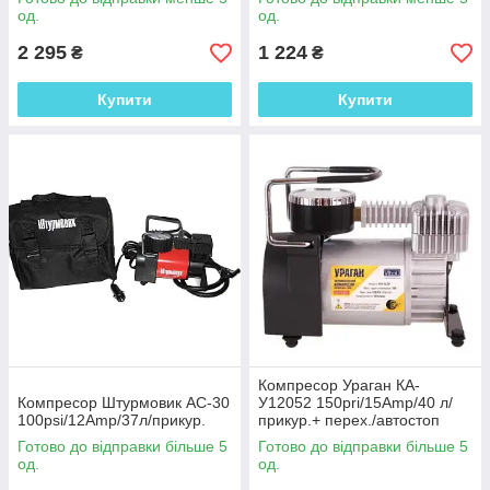
од.
од.
я через
ня деталей
та 100%
перевізник
корзину
ом
2 295
1 224
₴
₴
Купити
Купити
Професійне обладнання допоможе
швидко обслужити автомобіль
Підкачати колесо, перевірити тиск у
шинах, повернути своєму залізному
коневі швидкість, а собі впевненість у
безпеці ― це те, що допоможуть
зробити насоси та компресори з
Компресор Ураган КА-
каталогу нижче. Перегляньте весь
Компресор Штурмовик AC-30
У12052 150pri/15Amp/40 л/
асортимент і сформуйте
100psi/12Amp/37л/прикур.
прикур.+ перех./автостоп
замовлення. Ми гарантуємо
Готово до відправки більше 5
Готово до відправки більше 5
консультацію і повне інформування
од.
од.
про обраний товар.