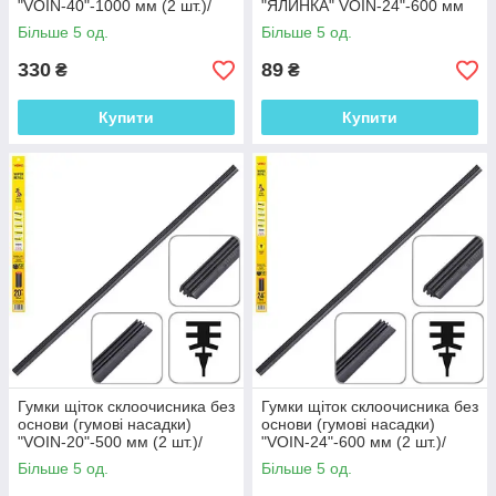
"VOIN-40"-1000 мм (2 шт.)/
"ЯЛИНКА" VOIN-24"-600 мм
пакет(TPBS-RB-PR40)
Більше 5 од.
Більше 5 од.
330
89
₴
₴
Купити
Купити
Гумки щіток склоочисника без
Гумки щіток склоочисника без
основи (гумові насадки)
основи (гумові насадки)
"VOIN-20"-500 мм (2 шт.)/
"VOIN-24"-600 мм (2 шт.)/
блістер(TPBR-SRB-PR20)
блістер(TPBR-SRB-PR24)
Більше 5 од.
Більше 5 од.