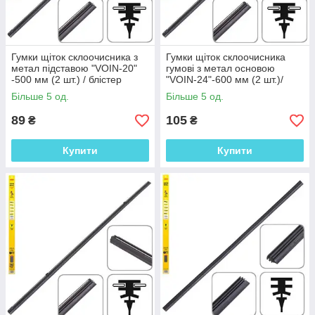
Гумки щіток склоочисника з
Гумки щіток склоочисника
метал підставою "VOIN-20"
гумові з метал основою
-500 мм (2 шт.) / блістер
"VOIN-24"-600 мм (2 шт.)/
(TP405-SRF-PR20M)
блістер(TP405-SRF-PR24M)
Більше 5 од.
Більше 5 од.
89
105
₴
₴
Купити
Купити