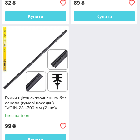
82
89
₴
₴
Купити
Купити
Гумки щіток склоочисника без
основи (гумові насадки)
"VOIN-28"-700 мм (2 шт.)/
блістер(TPBR-SRB-PR28)
Більше 5 од.
99
₴
Купити