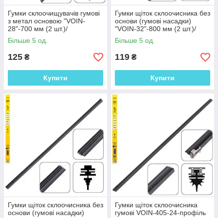
Гумки склоочищувачів гумові
Гумки щіток склоочисника без
з метал основою "VOIN-
основи (гумові насадки)
28"-700 мм (2 шт.)/
"VOIN-32"-800 мм (2 шт.)/
блістер(TP405-SRF-PR28M)
пакет(TPBR-SRB-PR32)
Більше 5 од.
Більше 5 од.
125
119
₴
₴
Купити
Купити
Гумки щіток склоочисника без
Гумки щіток склоочисника
основи (гумові насадки)
гумові VOIN-405-24-профіль