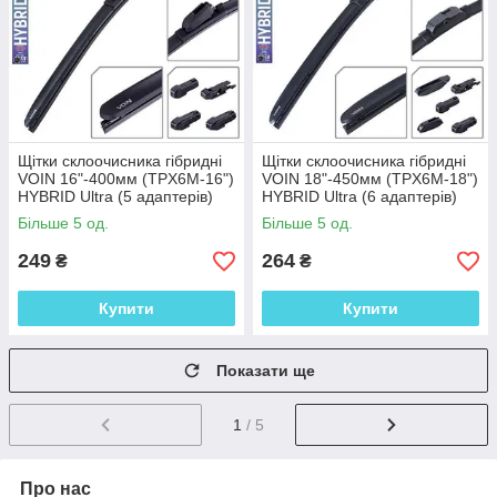
Щітки склоочисника гібридні
Щітки склоочисника гібридні
VOIN 16"-400мм (TPX6M-16")
VOIN 18"-450мм (TPX6M-18")
HYBRID Ultra (5 адаптерів)
HYBRID Ultra (6 адаптерів)
Більше 5 од.
Більше 5 од.
249
264
₴
₴
Купити
Купити
Показати ще
1
/ 5
Про нас