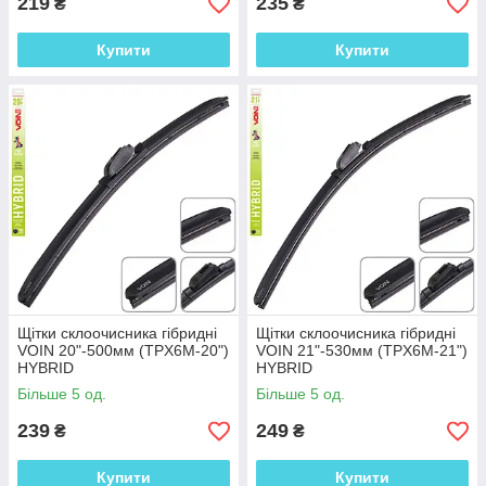
219
235
₴
₴
Купити
Купити
Щітки склоочисника гібридні
Щітки склоочисника гібридні
VOIN 20"-500мм (TPX6M-20")
VOIN 21"-530мм (TPX6M-21")
HYBRID
HYBRID
Більше 5 од.
Більше 5 од.
239
249
₴
₴
Купити
Купити