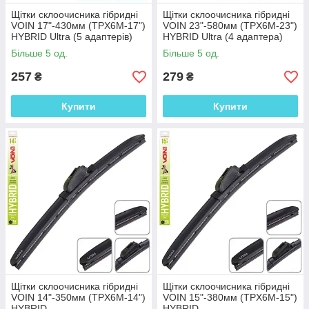
Щітки склоочисника гібридні
Щітки склоочисника гібридні
VOIN 17"-430мм (TPX6M-17")
VOIN 23"-580мм (TPX6M-23")
HYBRID Ultra (5 адаптерів)
HYBRID Ultra (4 адаптера)
Більше 5 од.
Більше 5 од.
257
279
₴
₴
Купити
Купити
Щітки склоочисника гібридні
Щітки склоочисника гібридні
VOIN 14"-350мм (TPX6M-14")
VOIN 15"-380мм (TPX6M-15")
HYBRID
HYBRID