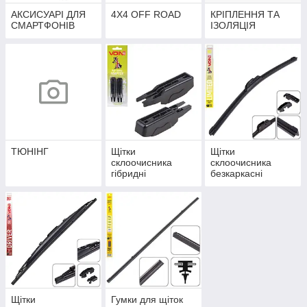
АКСИСУАРІ ДЛЯ
4Х4 OFF ROAD
КРІПЛЕННЯ ТА
СМАРТФОНІВ
ІЗОЛЯЦІЯ
ТЮНІНГ
Щітки
Щітки
склоочисника
склоочисника
гібридні
безкаркасні
Щітки
Гумки для щіток