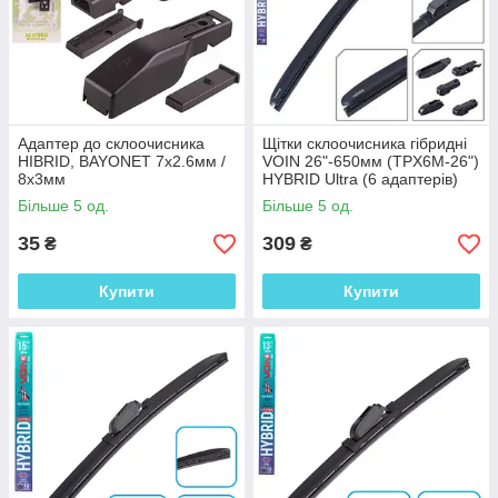
Адаптер до склоочисника
Щітки склоочисника гібридні
HIBRID, BAYONET 7х2.6мм /
VOIN 26"-650мм (TPX6M-26")
8x3мм
HYBRID Ultra (6 адаптерів)
Більше 5 од.
Більше 5 од.
35
309
₴
₴
Купити
Купити