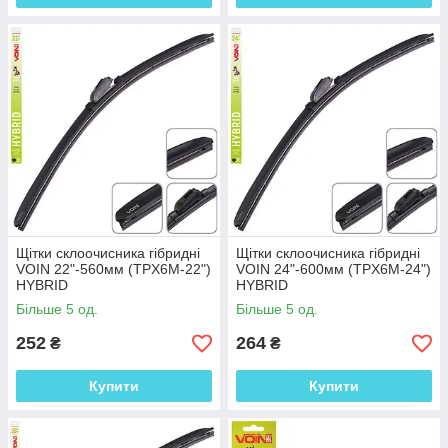
Щітки склоочисника гібридні
Щітки склоочисника гібридні
VOIN 22"-560мм (TPX6M-22")
VOIN 24"-600мм (TPX6M-24")
HYBRID
HYBRID
Більше 5 од.
Більше 5 од.
252
264
₴
₴
Купити
Купити