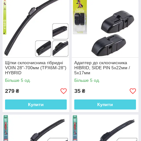
Щітки склоочисника гібридні
Адаптер до склоочисника
VOIN 28"-700мм (TPX6M-28")
HIBRID, SIDE PIN 5x22мм /
HYBRID
5х17мм
Більше 5 од.
Більше 5 од.
279
35
₴
₴
Купити
Купити