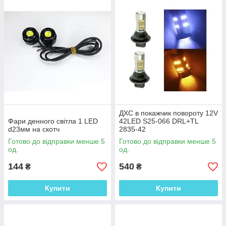
ДХС в покажчик повороту 12V
Фари денного світла 1 LED
42LED S25-066 DRL+TL
d23мм на скотч
2835-42
Готово до відправки менше 5
Готово до відправки менше 5
од.
од.
144
540
₴
₴
Купити
Купити