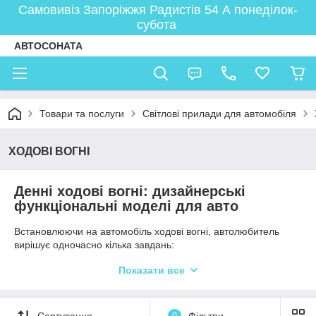
Самовивіз Запоріжжя Радистів 54 А понеділок-
субота
АВТОСОНАТА
Товари та послуги
Світлові прилади для автомобіля
ХОДОВІ ВОГНІ
Денні ходові вогні: дизайнерські
функціональні моделі для авто
Встановлюючи на автомобіль ходові вогні, автолюбитель
вирішує одночасно кілька завдань:
надає транспортного засобу привабливий
Показати все
оригінальний вигляд;
забезпечує гарну видимість авто на дорозі.
Сьогодні DRL доступні в різних варіаціях. Вогні можуть бути
Сортування
0
Фільтри