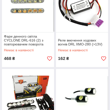
Фари денного світла
CYCLONE DRL-616 (2) з
Реле вкючення ходових
повторювачем поворота
вогнів DRL XMO-280 (>13V)
Немає в наявності
Немає в наявності
468
162
₴
₴