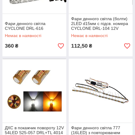
Фари денного світла (болти)
Фари денного світла
2LED d15мм с підсв. номера
CYCLONE DRL-616
CYCLONE DRL-104 12V
Немає в наявності
Немає в наявності
360
112,50
₴
₴
ДХС в покажчик повороту 12V
Фари денного світла 777
54LED S25-057 DRL+TL 4014
(16LED) з повторювачем