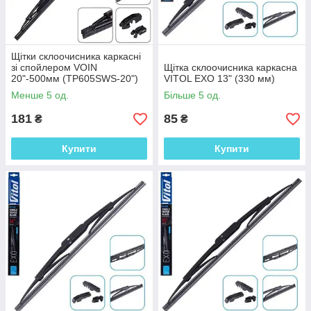
Щітки склоочисника каркасні
зі спойлером VOIN
Щітка склоочисника каркасна
20"-500мм (TP605SWS-20")
VITOL EXO 13" (330 мм)
DRIVER
Менше 5 од.
Більше 5 од.
181
85
₴
₴
Купити
Купити