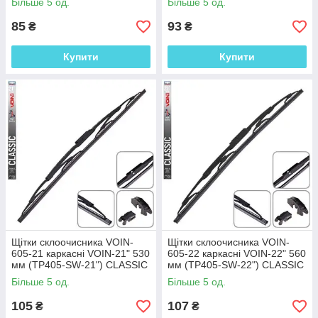
Більше 5 од.
Більше 5 од.
85
93
₴
₴
Купити
Купити
Щітки склоочисника VOIN-
Щітки склоочисника VOIN-
605-21 каркасні VOIN-21" 530
605-22 каркасні VOIN-22" 560
мм (TP405-SW-21") CLASSIC
мм (TP405-SW-22") CLASSIC
Більше 5 од.
Більше 5 од.
105
107
₴
₴