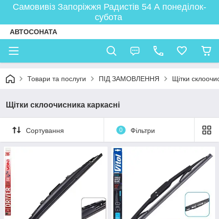
Самовивіз Запоріжжя Радистів 54 А понеділок-
субота
АВТОСОНАТА
Товари та послуги
ПІД ЗАМОВЛЕННЯ
Щітки склоочи
Щітки склоочисника каркасні
Сортування
0
Фільтри