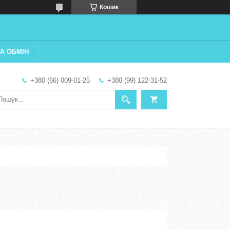
Кошик
А ОБМІН
+380 (66) 009-01-25
+380 (99) 122-31-52