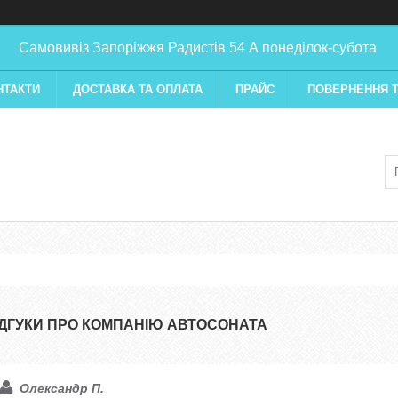
Самовивіз Запоріжжя Радистів 54 А понеділок-субота
НТАКТИ
ДОСТАВКА ТА ОПЛАТА
ПРАЙС
ПОВЕРНЕННЯ Т
ІДГУКИ ПРО КОМПАНІЮ АВТОСОНАТА
Олександр П.