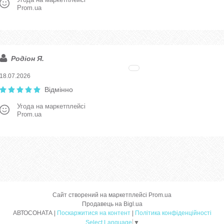
Prom.ua
Родіон Я.
18.07.2026
Відмінно
Угода на маркетплейсі
Prom.ua
Сайт створений на маркетплейсі
Prom.ua
Продавець на Bigl.ua
АВТОСОНАТА |
Поскаржитися на контент
|
Політика конфіденційності
Select Language
▼