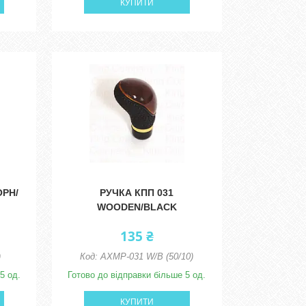
КУПИТИ
ОРН/
РУЧКА КПП 031
WOODEN/BLACK
135 ₴
)
AXMP-031 W/B (50/10)
5 од.
Готово до відправки більше 5 од.
КУПИТИ