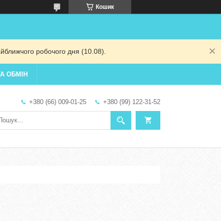
Кошик
йближчого робочого дня (10.08).
А ОБМІН
+380 (66) 009-01-25
+380 (99) 122-31-52