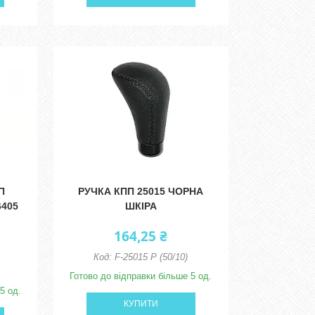
П
РУЧКА КПП 25015 ЧОРНА
6405
ШКІРА
164,25 ₴
F-25015 Р (50/10)
Готово до відправки більше 5 од.
5 од.
КУПИТИ