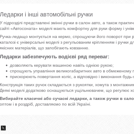
Ледарки і інші автомобільні ручки
У підрозділі представлені змінні ручки в салон авто, а також практ
сайті «Автосоната» моделі мають комфортну для руки форму і унів
Ручка-ледащо монтується на кермо, спрощуючи його поворот при рі
каталозі є універсальні моделі з регульованим кріпленням і ручки д
якісних матеріалів, що запобігають ковзанню.
Ледарки забезпечують водієві ряд переваг:
дозволяють керувати машиною навіть однією рукою;
спрощують управління великогабаритних авто в обмеженому п
прискорюють повертання коліс, а відповідно і виконання будь-
Конструкція таких ручок складається з рукоятки, хомута з монтажни
Деякі моделі додатково оснащуються ущільнювачем, що регулює хо
Вибирайте класичні або сучасні ледарки, а також ручки в сал
оптом і в роздріб, доставляємо по всій Україні.