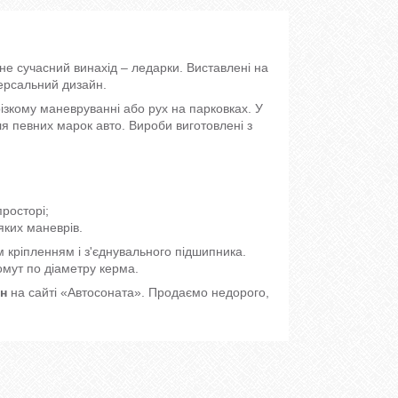
ичне сучасний винахід – ледарки. Виставлені на
ерсальний дизайн.
зкому маневруванні або рух на парковках. У
ля певних марок авто. Вироби виготовлені з
росторі;
яких маневрів.
м кріпленням і з'єднувального підшипника.
мут по діаметру керма.
он
на сайті «Автосоната». Продаємо недорого,