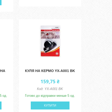
РНА
КУЛЯ НА КЕРМО YX-A001 BK
159,75 ₴
YX-A001 BK
5 од.
Готово до відправки менше 5 од.
КУПИТИ