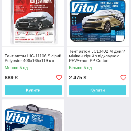
Тент автом JC13402 M джип/
Тент автом ШC-11106 S сірий
мінівен сірий з підкладкою
Polyester 406х165х119 к.з.
PEVA+non PP Cotton
432х185х145 к.з.
Менше 5 од.
Більше 5 од.
889
2 475
₴
₴
Купити
Купити