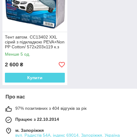
Тент автом. CC13402 XXL
сірий з підкладкою PEVA+Non
PP Cotton/ 572х203х119 к.з
Менше 5 од.
2 600
₴
Купити
Про нас
97% позитивних з 404 відгуків за рік
Працює з 22.10.2014
м. Запоріжжя
вул. Радистів 54А, індекс 69014, Запоріжжя, Україна