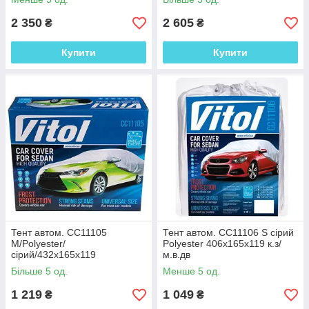
2 350
2 605
₴
₴
Купити
Купити
Тент автом. CC11105
Тент автом. CC11106 S сірий
M/Polyester/
Polyester 406х165х119 к.з/
сірий/432х165х119
м.в.дв
Більше 5 од.
Менше 5 од.
1 219
1 049
₴
₴