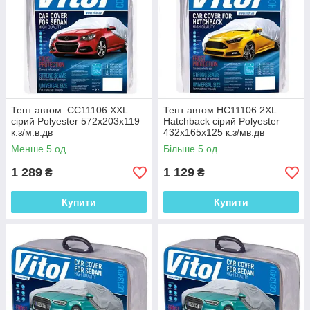
Тент автом. CC11106 XXL
Тент автом HC11106 2XL
сірий Polyester 572х203х119
Hatchback сірий Polyester
к.з/м.в.дв
432х165х125 к.з/мв.дв
Менше 5 од.
Більше 5 од.
1 289
1 129
₴
₴
Купити
Купити