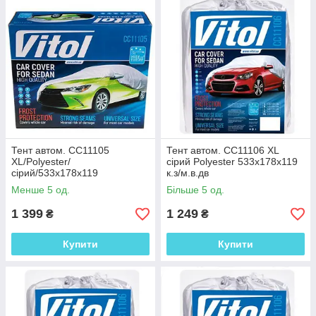
Тент автом. CC11105
Тент автом. CC11106 XL
XL/Polyester/
сірий Polyester 533х178х119
сірий/533х178х119
к.з/м.в.дв
Менше 5 од.
Більше 5 од.
1 399
1 249
₴
₴
Купити
Купити