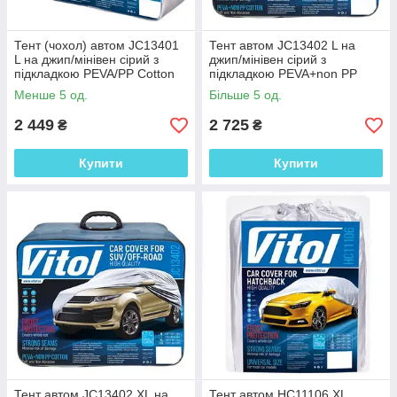
Тент (чохол) автом JC13401
Тент автом JC13402 L на
L на джип/мінівен сірий з
джип/мінівен сірий з
підкладкою PEVA/PP Cotton
підкладкою PEVA+non PP
457х185х145 к.з.
Cotton 457х185х145 к.з.
Менше 5 од.
Більше 5 од.
2 449
2 725
₴
₴
Купити
Купити
Тент автом JC13402 XL на
Тент автом HC11106 XL