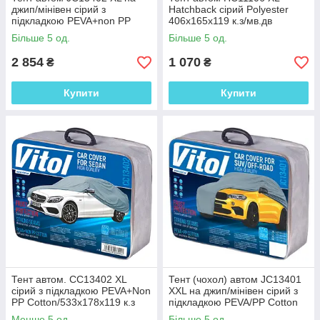
джип/мінівен сірий з
Hatchback сірий Polyester
підкладкою PEVA+non PP
406х165х119 к.з/мв.дв
Cotton 482х196х145 к.з.
Більше 5 од.
Більше 5 од.
2 854
1 070
₴
₴
Купити
Купити
Тент автом. CC13402 XL
Тент (чохол) автом JC13401
сірий з підкладкою PEVA+Non
XXL на джип/мінівен сірий з
PP Cotton/533х178х119 к.з
підкладкою PEVA/PP Cotton
508х196х152 к.з.
Менше 5 од.
Більше 5 од.