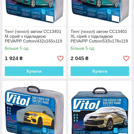
Тент (чохол) автом CC13401
Тент (чохол) автом CC13401
M сірий з підкладкою
XL сірий з підкладкою
PEVA/PP Cotton/432х165х119
PEVA/PP Cotton/533х178х119
к.з.
к.з
Більше 5 од.
Більше 5 од.
1 924
2 045
₴
₴
Купити
Купити