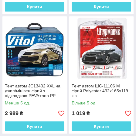
Купити
Купити
Тент автом JC13402 XXL на
Тент автом ШC-11106 M
джип/мінівен сірий з
сірий Polyester 432х165х119
підкладкою PEVA+non PP
к.з.
Cotton 508х196х152 к.з.
Менше 5 од.
Більше 5 од.
2 989
1 019
₴
₴
Купити
Купити