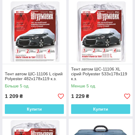
Тент автом ШC-11106 XL
Тент автом ШC-11106 L сірий
сірий Polyester 533х178х119
Polyester 482х178х119 к.з.
к.з.
Більше 5 од.
Менше 5 од.
1 209
1 229
₴
₴
Купити
Купити