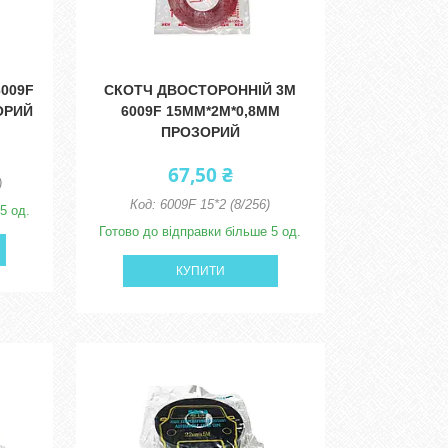
6009F
СКОТЧ ДВОСТОРОННІЙ 3M
ЗОРИЙ
6009F 15ММ*2М*0,8ММ
ПРОЗОРИЙ
67,50 ₴
)
6009F 15*2 (8/256)
5 од.
Готово до відправки більше 5 од.
КУПИТИ