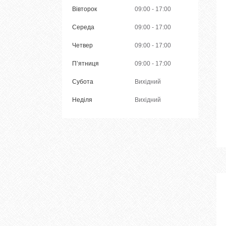
Вівторок
09:00
17:00
Середа
09:00
17:00
Четвер
09:00
17:00
Пʼятниця
09:00
17:00
Субота
Вихідний
Неділя
Вихідний