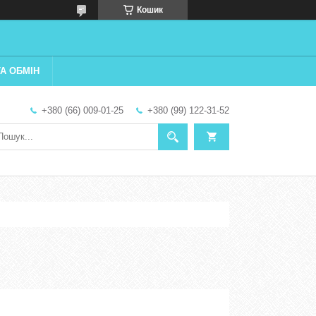
Кошик
А ОБМІН
+380 (66) 009-01-25
+380 (99) 122-31-52