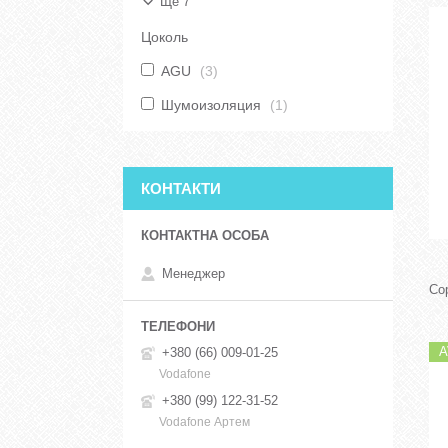
Ще 7
Цоколь
AGU
3
Шумоизоляция
1
КОНТАКТИ
Менеджер
A
+380 (66) 009-01-25
Vodafone
+380 (99) 122-31-52
Vodafone Артем