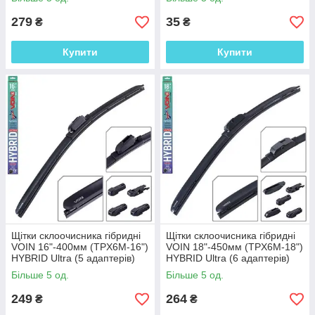
279
35
₴
₴
Купити
Купити
Щітки склоочисника гібридні
Щітки склоочисника гібридні
VOIN 16"-400мм (TPX6M-16")
VOIN 18"-450мм (TPX6M-18")
HYBRID Ultra (5 адаптерів)
HYBRID Ultra (6 адаптерів)
Більше 5 од.
Більше 5 од.
249
264
₴
₴