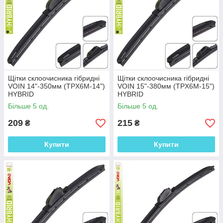
Щітки склоочисника гібридні
Щітки склоочисника гібридні
VOIN 14"-350мм (TPX6M-14")
VOIN 15"-380мм (TPX6M-15")
HYBRID
HYBRID
Більше 5 од.
Більше 5 од.
209
215
₴
₴
Купити
Купити