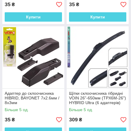
35
35
₴
₴
Купити
Купити
Адаптер до склоочисника
Щітки склоочисника гібридні
HIBRID, BAYONET 7х2.6мм /
VOIN 26"-650мм (TPX6M-26")
8x3мм
HYBRID Ultra (6 адаптерів)
Більше 5 од.
Більше 5 од.
35
309
₴
₴