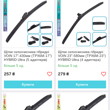
Щітки склоочисника гібридні
Щітки склоочисника гібридні
VOIN 17"-430мм (TPX6M-17")
VOIN 23"-580мм (TPX6M-23")
HYBRID Ultra (5 адаптерів)
HYBRID Ultra (4 адаптера)
Більше 5 од.
Більше 5 од.
257
279
₴
₴
Купити
Купити