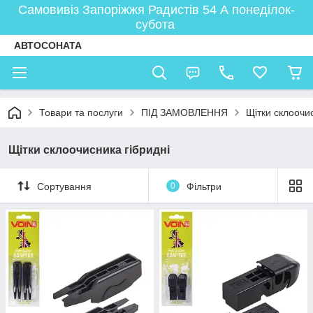
Самовивіз Запоріжжя Радистів 54 А понеділок-
субота
АВТОСОНАТА
Товари та послуги
ПІД ЗАМОВЛЕННЯ
Щітки склоочис
Щітки склоочисника гібридні
Сортування
0
Фільтри