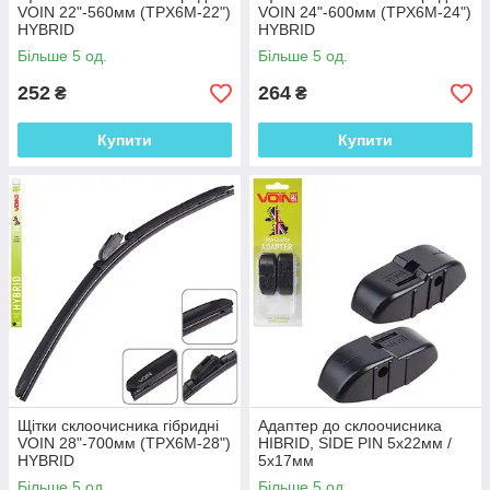
VOIN 22"-560мм (TPX6M-22")
VOIN 24"-600мм (TPX6M-24")
HYBRID
HYBRID
Більше 5 од.
Більше 5 од.
252
264
₴
₴
Купити
Купити
Щітки склоочисника гібридні
Адаптер до склоочисника
VOIN 28"-700мм (TPX6M-28")
HIBRID, SIDE PIN 5x22мм /
HYBRID
5х17мм
Більше 5 од.
Більше 5 од.