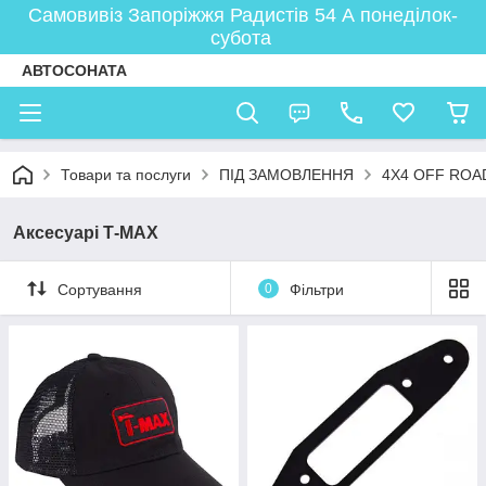
Самовивіз Запоріжжя Радистів 54 А понеділок-
субота
АВТОСОНАТА
Товари та послуги
ПІД ЗАМОВЛЕННЯ
4Х4 OFF ROA
Аксесуарі Т-MAX
Сортування
0
Фільтри