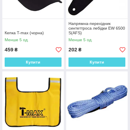
Напрямна-перехідник
синтеттроса лебідки EW 6500
Кепка T-max (чорна)
S(AFS)
Менше 5 од.
Менше 5 од.
459
202
₴
₴
Купити
Купити