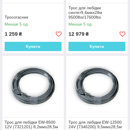
Трос для лебідки
синтет9,4ммх28м
Тросогасник
9500lbs/17600lbs
Менше 5 од.
Менше 5 од.
1 259
12 979
₴
₴
Купити
Купити
Трос для лебідки EW-8500
Трос для лебідки EW-12500
12V (7321201) 8,2ммх28,5м
24V (7346200) 9,5ммх28,5м