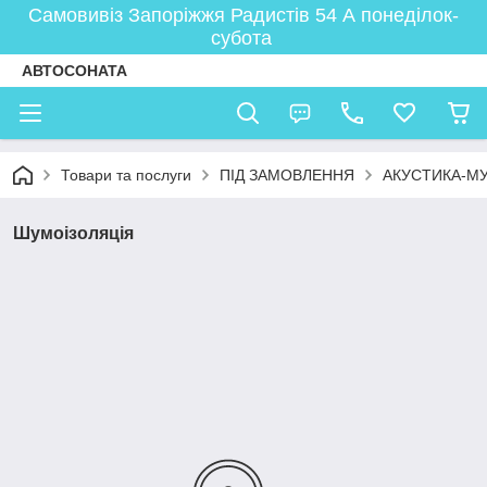
Самовивіз Запоріжжя Радистів 54 А понеділок-
субота
АВТОСОНАТА
Товари та послуги
ПІД ЗАМОВЛЕННЯ
АКУСТИКА-М
Шумоізоляція