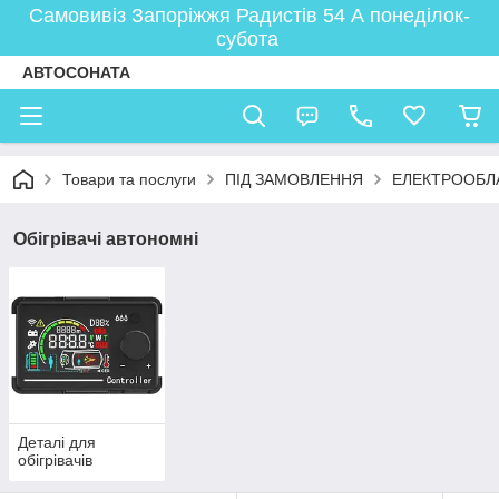
Самовивіз Запоріжжя Радистів 54 А понеділок-
субота
АВТОСОНАТА
Товари та послуги
ПІД ЗАМОВЛЕННЯ
ЕЛЕКТРООБЛ
Обігрівачі автономні
Деталі для
обігрівачів