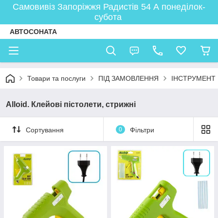
Самовивіз Запоріжжя Радистів 54 А понеділок-
субота
АВТОСОНАТА
Товари та послуги
ПІД ЗАМОВЛЕННЯ
ІНСТРУМЕНТ
Alloid. Клейові пістолети, стрижні
Сортування
0
Фільтри