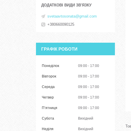
svetaavtosonata@gmail.com
+380660090125
ГРАФІК РОБОТИ
Понеділок
09:00
17:00
Вівторок
09:00
17:00
Середа
09:00
17:00
Четвер
09:00
17:00
Пʼятниця
09:00
17:00
Субота
Вихідний
Неділя
Вихідний