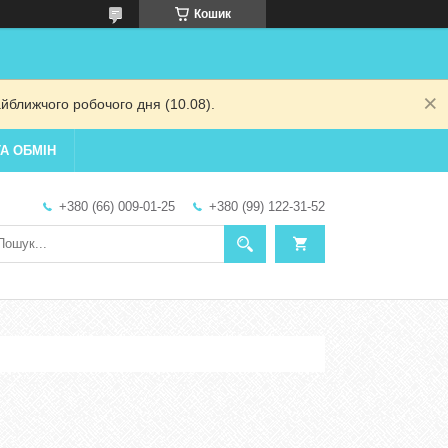
Кошик
йближчого робочого дня (10.08).
А ОБМІН
+380 (66) 009-01-25
+380 (99) 122-31-52