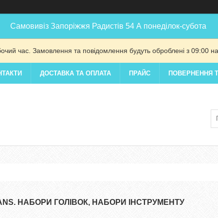
Самовивіз Запоріжжя Радистів 54 А понеділок-субота
бочий час. Замовлення та повідомлення будуть оброблені з 09:00 на
НТАКТИ
ДОСТАВКА ТА ОПЛАТА
ПРАЙС
ПОВЕРНЕННЯ Т
ANS. НАБОРИ ГОЛІВОК, НАБОРИ ІНСТРУМЕНТУ