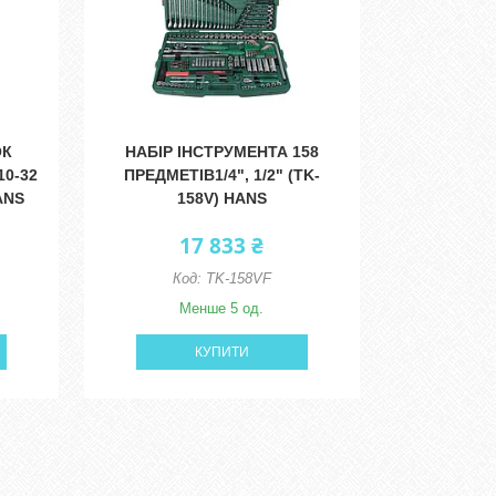
ОК
НАБІР ІНСТРУМЕНТА 158
10-32
ПРЕДМЕТІВ1/4", 1/2" (TK-
ANS
158V) HANS
17 833 ₴
TK-158VF
Менше 5 од.
КУПИТИ