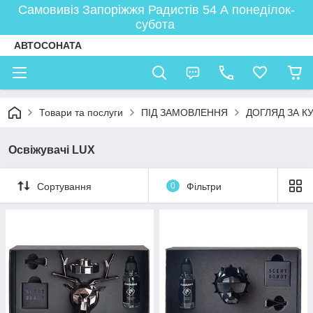
Самовивіз Запоріжжя Радистів 54 А понеділок-
субота
АВТОСОНАТА
Товари та послуги
ПІД ЗАМОВЛЕННЯ
ДОГЛЯД ЗА К
Освіжувачі LUX
Сортування
0
Фільтри