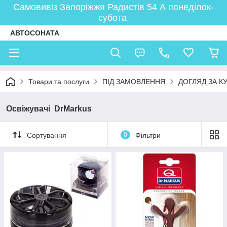
Самовивіз Запоріжжя Радистів 54 А понеділок-
субота
АВТОСОНАТА
Товари та послуги
ПІД ЗАМОВЛЕННЯ
ДОГЛЯД ЗА К
Освіжувачі DrMarkus
Сортування
0
Фільтри