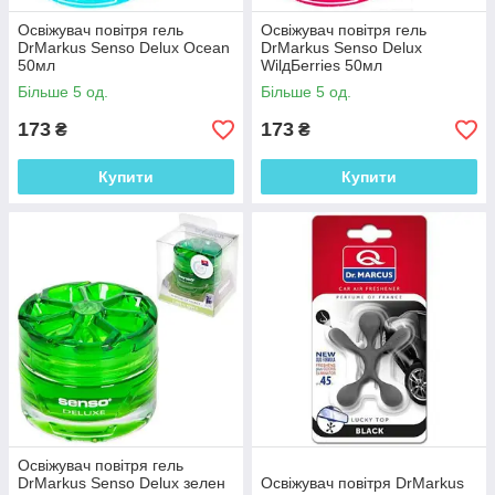
Освіжувач повітря гель
Освіжувач повітря гель
DrMarkus Senso Delux Ocean
DrMarkus Senso Delux
50мл
WilдБerries 50мл
Більше 5 од.
Більше 5 од.
173
173
₴
₴
Купити
Купити
Освіжувач повітря гель
DrMarkus Senso Delux зелен
Освіжувач повітря DrMarkus