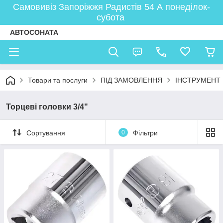
Самовивіз Запоріжжя Радистів 54 А понеділок-
субота
АВТОСОНАТА
Товари та послуги
ПІД ЗАМОВЛЕННЯ
ІНСТРУМЕНТ
Торцеві головки 3/4"
Сортування
0
Фільтри