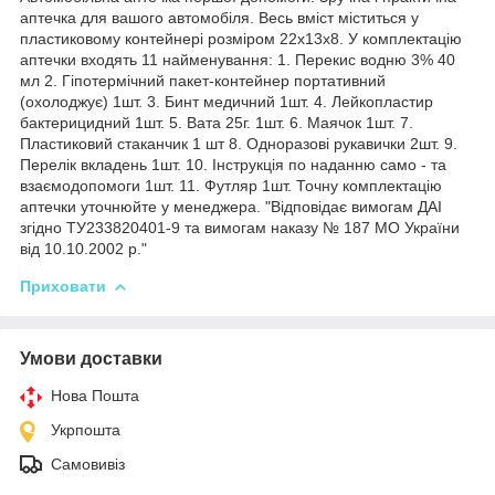
аптечка для вашого автомобіля. Весь вміст міститься у
пластиковому контейнері розміром 22х13х8. У комплектацію
аптечки входять 11 найменування: 1. Перекис водню 3% 40
мл 2. Гіпотермічний пакет-контейнер портативний
(охолоджує) 1шт. 3. Бинт медичний 1шт. 4. Лейкопластир
бактерицидний 1шт. 5. Вата 25г. 1шт. 6. Маячок 1шт. 7.
Пластиковий стаканчик 1 шт 8. Одноразові рукавички 2шт. 9.
Перелік вкладень 1шт. 10. Інструкція по наданню само - та
взаємодопомоги 1шт. 11. Футляр 1шт. Точну комплектацію
аптечки уточнюйте у менеджера. "Відповідає вимогам ДАІ
згідно ТУ233820401-9 та вимогам наказу № 187 МО України
від 10.10.2002 р."
Приховати
Умови доставки
Нова Пошта
Укрпошта
Самовивіз