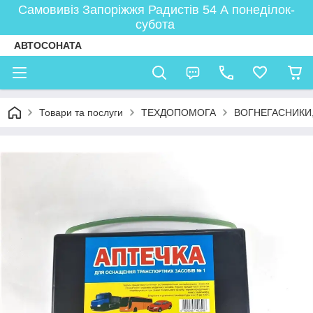
Самовивіз Запоріжжя Радистів 54 А понеділок-
субота
АВТОСОНАТА
Товари та послуги
ТЕХДОПОМОГА
ВОГНЕГАСНИКИ