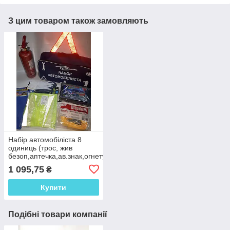
З цим товаром також замовляють
Набір автомобіліста 8
одиниць (трос, жив
безоп,аптечка,ав.знак,огнетуш.1кг,перчатки,тряпка,
сумка)
1 095,75
₴
Купити
Подібні товари компанії