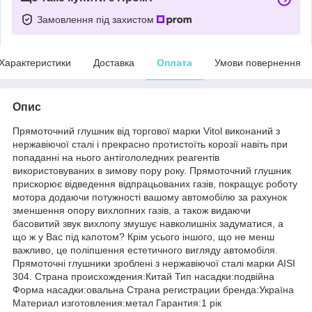
Замовлення під захистом
Характеристики
Доставка
Оплата
Умови повернення
Опис
Прямоточний глушник від торгової марки Vitol виконаний з
нержавіючої сталі і прекрасно протистоїть корозії навіть при
попаданні на нього антігололедних реагентів
використовуваних в зимову пору року. Прямоточний глушник
прискорює відведення відпрацьованих газів, покращує роботу
мотора додаючи потужності вашому автомобілю за рахунок
зменшення опору вихлопних газів, а також видаючи
басовитий звук вихлопу змушує навколишніх задуматися, а
що ж у Вас під капотом? Крім усього іншого, що не менш
важливо, це поліпшення естетичного вигляду автомобіля.
Прямоточні глушники зроблені з нержавіючої сталі марки AISI
304. Страна происхождения:Китай Тип насадки:подвійна
Форма насадки:овальна Страна регистрации бренда:Україна
Материал изготовления:метал Гарантия:1 рік