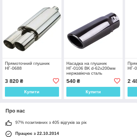
Прямоточний глушник
Насадка на глушник
Прям
НГ-0688
НГ-0106 BK d-62х200мм
НГ-0
нержавіюча сталь
3 820
540
2 4
₴
₴
Купити
Купити
Про нас
97% позитивних з 405 відгуків за рік
Працює з 22.10.2014