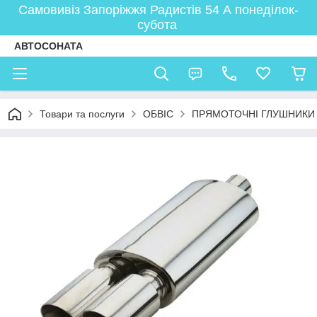
Самовивіз Запоріжжя Радистів 54 А понеділок-
субота
АВТОСОНАТА
Товари та послуги
ОБВІС
ПРЯМОТОЧНІ ГЛУШНИКИ