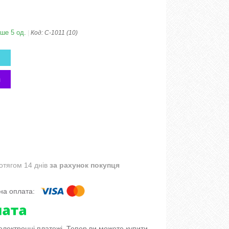
ше 5 од.
Код:
С-1011 (10)
отягом 14 днів
за рахунок покупця
 електронні платежі. Тепер ви можете купити