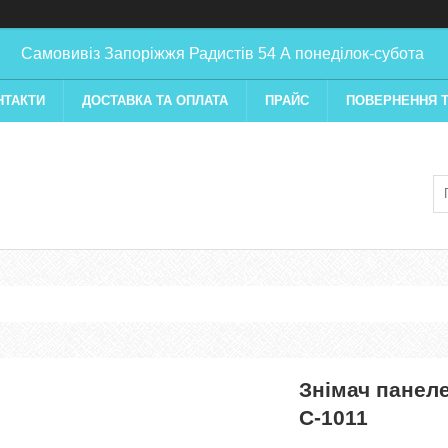
Самовивіз Запоріжжя Радистів 54 А понеділок-субота
НТАКТИ
ДОСТАВКА ТА ОПЛАТА
ПРАЙС
ПОВЕРНЕННЯ Т
Знімач панеле
С-1011