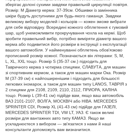
зберігає долоні сухими завдяки правильній циркуляції повітря.
Розмір: M Діаметр керма: 37-39см. Обшивки із замінника
шкіри будуть доступними для будь-якого гаманця. Завдяки
великому вибору моделей і кольорів — кожен зможе вибрати
для себе відповідну. Всередині кожного обплетення є гумовий
шар, щоб унеможливити прокручування чохла на кермі. Щоб
зробити правильний вибір, потрібно виміряти діаметр вашого
керма або подивитися його розміри в інструкції з експлуатації
вашого автомобіля. У найменуванні обплетень обов'язково
прописаний розмір кожної. Позначається він літерами: S, M,
L, XL, XXL тощо. Розмір S (35-37 см.) підходить для
Тавричного керма з чотирма спицями, СЛАВУТА, для машин
зі спортивним кермом, а також для машин марки Ока. Розмір
M (37-39 см) є найпоширенішим і підходить для більшості
легкових іномарок, а також для машин типу LANOS, ТАВРІЯ з
2 спицями для 2108, 2109, 2110, 2112, ПРИОРА, КАЛІНА
тощо. Розмір L (39-41 см) підійде вам, якщо ваш автомобіль
ВАЗ 2101-2107, ВОЛГА, МОСКВІЧ або НІВА. MERCEDES
SPRINTER СDI, Розмір XL (41-43 см) підійде для ГАЗЕЛІ,
MERCEDES SPRINTER TDI, VW LT, УАЗ. Є також великі
розміри для вантажних авто типу КАМАЗ. Якщо ви
ускладнюєтеся з вибором — зв'язатися з нами й наші
консультанти допоможуть вам визначитися.