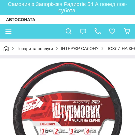
Самовивіз Запоріжжя Радистів 54 А понеділок-
субота
АВТОСОНАТА
Товари та послуги
ІНТЕР'ЄР САЛОНУ
ЧОХЛИ НА К