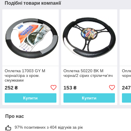
Подібні товари компанії
Оплетка 17003 GY M
Оплетка 50220 BK M
Опл
чорна/сіра з хром.
чорна/2 сірих стріли+м'яч
чорн
смужками
252
153
247
₴
₴
Купити
Купити
Про нас
97% позитивних з 404 відгуків за рік