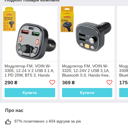
Модулятор FM, VOIN W-
Модулятор FM, VOIN W-
Мод
3305, 12-24 V 2 USB 3.1 A,
3320, 12-24V 2 USB 3,1A,
3308
1 PD 20W, BT5.3, Hands
Bluetooth 5.0, Hands-free,
Blue
free, вольтметр
ambient light
воль
290
369
175
₴
₴
Купити
Купити
Про нас
97% позитивних з 404 відгуків за рік