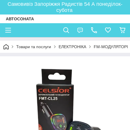
Самовивіз Запоріжжя Радистів 54 А понеділок-
субота
АВТОСОНАТА
Товари та послуги
ЕЛЕКТРОНІКА
FM-МОДУЛЯТОРІ