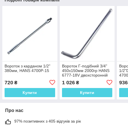
Вороток з карданом 1/2"
Вороток Г-подібний 3/4"
Воро
380мм, HANS 4700Р-15
450х150мм 2000гр HANS
1/2"
6777-18V двохсторонній
4700
720
1 026
936
₴
₴
Купити
Купити
Про нас
97% позитивних з 405 відгуків за рік