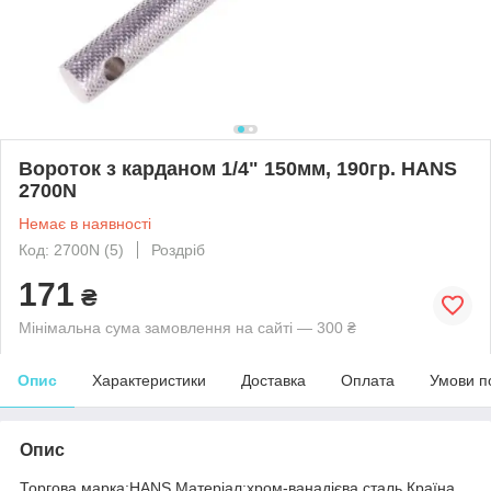
Вороток з карданом 1/4" 150мм, 190гр. HANS
2700N
Немає в наявності
Код: 2700N (5)
Роздріб
171
₴
Мінімальна сума замовлення на сайті — 300 ₴
Опис
Характеристики
Доставка
Оплата
Умови п
Опис
Торгова марка:HANS Матеріал:хром-ванадієва сталь Країна