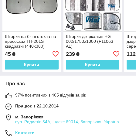
Шторки на бічні стекла на
Шторки дзеркальні HG-
Штор
присосках TH-201S
002/1750х1000 (F11063
дзер
квадратні (440x380)
AL)
сере
45
239
112
₴
₴
Купити
Купити
Про нас
97% позитивних з 405 відгуків за рік
Працює з 22.10.2014
м. Запоріжжя
вул. Радистів 54А, індекс 69014, Запоріжжя, Україна
Контакти