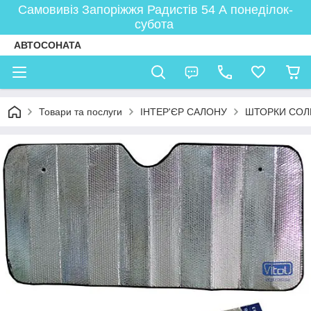
Самовивіз Запоріжжя Радистів 54 А понеділок-
субота
АВТОСОНАТА
Товари та послуги
ІНТЕР'ЄР САЛОНУ
ШТОРКИ СО