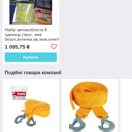
Набір автомобіліста 8
одиниць (трос, жив
безоп,аптечка,ав.знак,огнетуш.1кг,перчатки,тряпка,
сумка)
1 095,75
₴
Купити
Подібні товари компанії