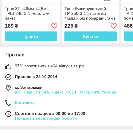
Трос 3Т х46мм х4,5м
Трос буксирувальний
Трос
ТРШ-245-3-1 жовт/гаки,
ТР-250-3-1 3т стрічка
ТР-2
пакет
46мм х 5м помаранч/гак/в
пома
кульку
сумк
189
225
486
₴
₴
Купити
Купити
Про нас
97% позитивних з 404 відгуків за рік
Працює з 22.10.2014
м. Запоріжжя
вул. Радистів 54А, індекс 69014, Запоріжжя, Україна
Контакти
Сьогодні працює з 09:00 до 17:00
Показати весь графік роботи