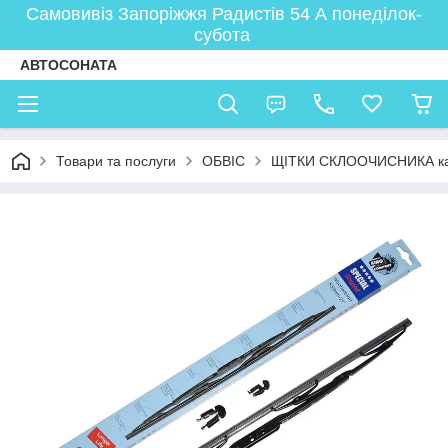
Самовивіз Запоріжжя Радистів 54 А понеділок-
субота
АВТОСОНАТА
Товари та послуги
ОБВІС
ЩІТКИ СКЛООЧИСНИКА ка