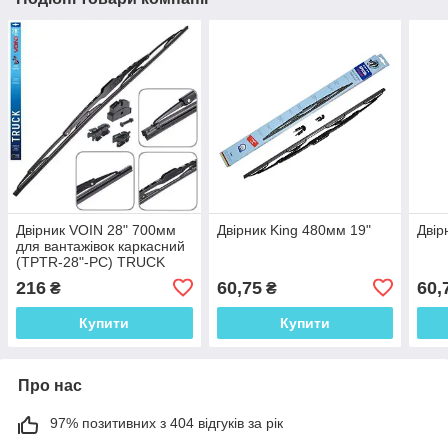
Двірник VOIN 28" 700мм
Двірник King 480мм 19"
Двір
для вантажівок каркасний
(TPTR-28"-PC) TRUCK
216
60,75
60,
₴
₴
Купити
Купити
Про нас
97% позитивних з 404 відгуків за рік