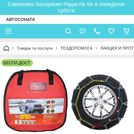
Самовивіз Запоріжжя Радистів 54 А понеділок-
субота
АВТОСОНАТА
Товари та послуги
ТЕХДОПОМОГА
ЛАНЦЮГИ ПРОТ
БЕСПЛ.ДОСТ