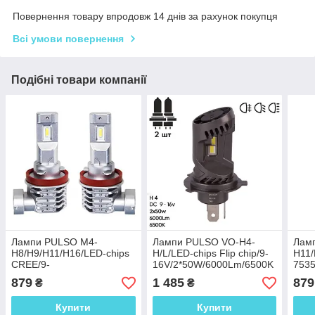
Повернення товару впродовж 14 днів за рахунок покупця
Всі умови повернення
Подібні товари компанії
Лампи PULSO M4-
Лампи PULSO VO-H4-
Лам
H8/H9/H11/H16/LED-chips
H/L/LED-chips Flip chip/9-
Н11/
CREE/9-
16V/2*50W/6000Lm/6500K
7535
32v/2x25w/4500Lm/6000K
18v/
879
1 485
879
₴
₴
Купити
Купити