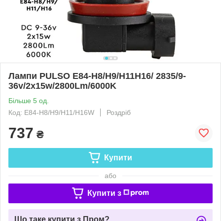
Лампи PULSO E84-H8/H9/H11H16/ 2835/9-
36v/2x15w/2800Lm/6000K
Більше 5 од.
Код: E84-H8/H9/H11/H16W
Роздріб
737
₴
Купити
або
Купити з
Що таке купити з Пром?