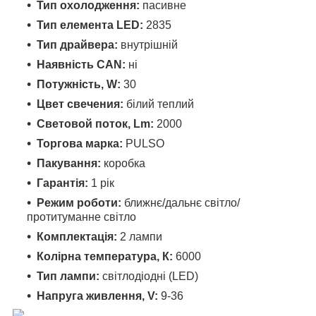
Тип охолодження:
пасивне
Тип елемента LED:
2835
Тип драйвера:
внутрішній
Наявність CAN:
ні
Потужність, W:
30
Цвет свечения:
білий теплий
Световой поток, Lm:
2000
Торгова марка:
PULSO
Пакування:
коробка
Гарантія:
1 рік
Режим роботи:
ближнє/дальнє світло/
протитуманне світло
Комплектація:
2 лампи
Колірна температура, К:
6000
Тип лампи:
світлодіодні (LED)
Напруга живлення, V:
9-36