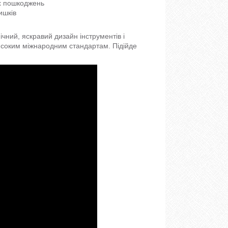
их пошкоджень
ишків
ічний, яскравий дизайн інструментів і
високим міжнародним стандартам. Підійде