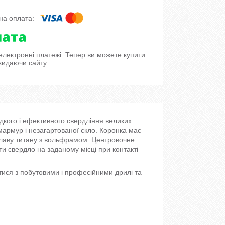
 електронні платежі. Тепер ви можете купити
кидаючи сайту.
кого і ефективного свердління великих
 мармур і незагартованої скло. Коронка має
плаву титану з вольфрамом. Центровочне
и свердло на заданому місці при контакті
ися з побутовими і професійними дрилі та