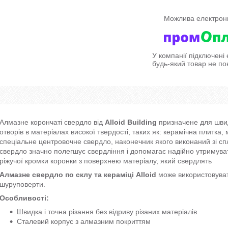
У компанії підключені
будь-який товар не по
Алмазне корончаті свердло від
Alloid Building
призначене для швид
отворів в матеріалах високої твердості, таких як: керамічна плитка,
спеціальне центровочне свердло, наконечник якого виконаний зі с
свердло значно полегшує свердління і допомагає надійно утримуват
ріжучої кромки коронки з поверхнею матеріалу, який свердлять
Алмазне свердло по склу та кераміці Alloid
може використовуват
шуруповерти.
Особливості:
Швидка і точна різання без відриву різаних матеріалів
Сталевий корпус з алмазним покриттям