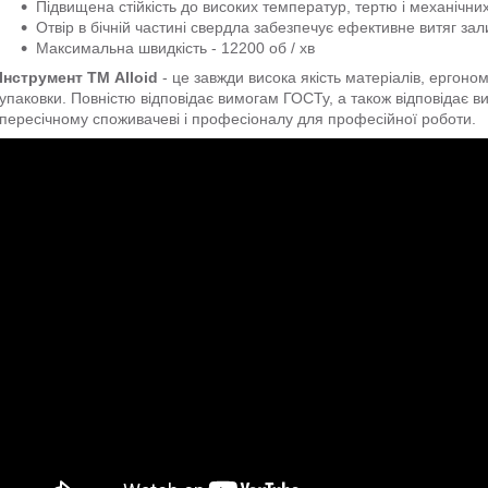
Підвищена стійкість до високих температур, тертю і механічн
Отвір в бічній частині свердла забезпечує ефективне витяг зал
Максимальна швидкість - 12200 об / хв
Інструмент ТМ Alloid
- це завжди висока якість матеріалів, ергоном
упаковки. Повністю відповідає вимогам ГОСТу, а також відповідає 
пересічному споживачеві і професіоналу для професійної роботи.