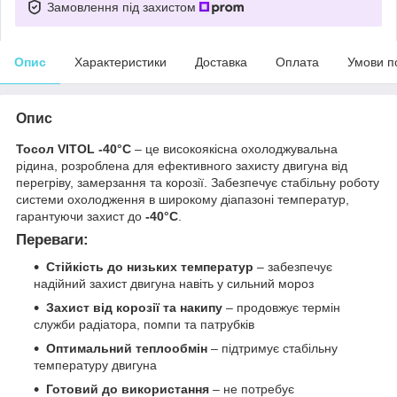
Замовлення під захистом
Опис
Характеристики
Доставка
Оплата
Умови п
Опис
Тосол VITOL -40°C
– це високоякісна охолоджувальна
рідина, розроблена для ефективного захисту двигуна від
перегріву, замерзання та корозії. Забезпечує стабільну роботу
системи охолодження в широкому діапазоні температур,
гарантуючи захист до
-40°C
.
Переваги:
Стійкість до низьких температур
– забезпечує
надійний захист двигуна навіть у сильний мороз
Захист від корозії та накипу
– продовжує термін
служби радіатора, помпи та патрубків
Оптимальний теплообмін
– підтримує стабільну
температуру двигуна
Готовий до використання
– не потребує