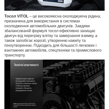
Тосол VITOL
– це високоякісна охолоджуюча рідина,
призначена для використання в системах
охолодження автомобільних двигунів. Завдяки
збалансованій формулі тосол ефективно захищає
двигун від перегріву влітку та замерзання взимку, а
також запобігає корозії, утворенню накипу та
піноутворенню. Підходить для більшості легкових і
вантажних автомобілів, спецтехніки та промислового
транспорту.