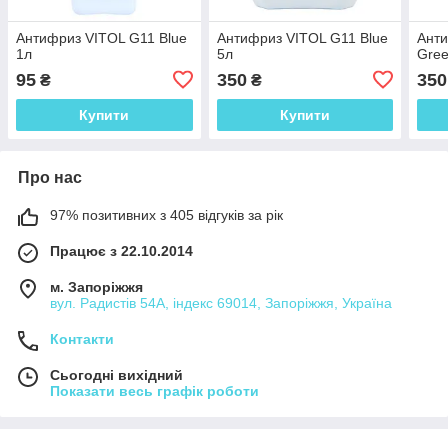
Антифриз VITOL G11 Blue
Антифриз VITOL G11 Blue
Ант
1л
5л
Gree
95
350
350
₴
₴
Купити
Купити
Про нас
97% позитивних з 405 відгуків за рік
Працює з 22.10.2014
м. Запоріжжя
вул. Радистів 54А, індекс 69014, Запоріжжя, Україна
Контакти
Сьогодні вихідний
Показати весь графік роботи