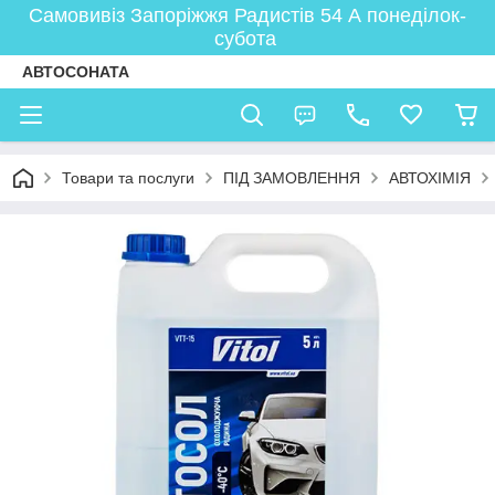
Самовивіз Запоріжжя Радистів 54 А понеділок-
субота
АВТОСОНАТА
Товари та послуги
ПІД ЗАМОВЛЕННЯ
АВТОХІМІЯ