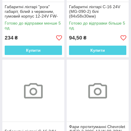
Габаритні ліхтарі "рога"
Габаритні ліхтарі C-16 24V
габаріт, білий з червоним,
(MG-090-2) білі
гумовий корпус 12-24V FW-
(84х58х30мм)
K2
Готово до відправки менше 5
Готово до відправки більше 5
од.
од.
234
94,50
₴
₴
Купити
Купити
Фари протитуманні Chevrolet