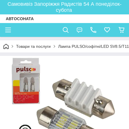
Самовивіз Запоріжжя Радистів 54 А понеділок-
субота
АВТОСОНАТА
Товари та послуги
Лампа PULSO/софітні/LED SV8.5/T1