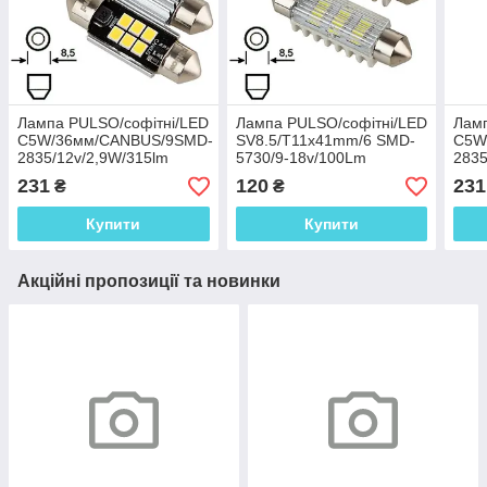
Лампа PULSO/софітні/LED
Лампа PULSO/софітні/LED
Ламп
C5W/36мм/CANBUS/9SMD-
SV8.5/T11x41mm/6 SMD-
C5W
2835/12v/2,9W/315lm
5730/9-18v/100Lm
2835
White
Whit
231
120
231
₴
₴
Купити
Купити
Акційні пропозиції та новинки