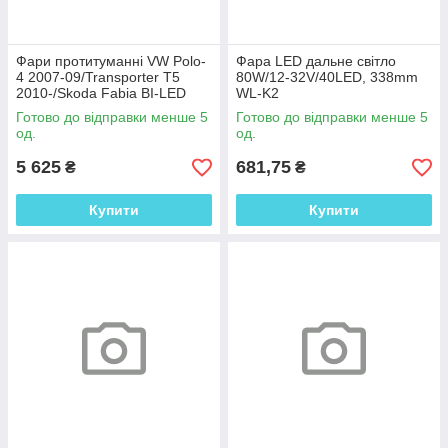
Фари протитуманні VW Polo-
Фара LED дальне світло
4 2007-09/Transporter T5
80W/12-32V/40LED, 338mm
2010-/Skoda Fabia BI-LED
WL-K2
GTW-G38 (W/W)
Готово до відправки менше 5
Готово до відправки менше 5
од.
од.
5 625
681,75
₴
₴
Купити
Купити