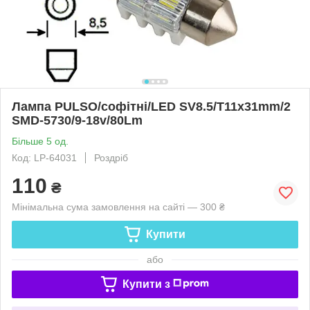
Лампа PULSO/софітні/LED SV8.5/T11x31mm/2
SMD-5730/9-18v/80Lm
Більше 5 од.
Код: LP-64031
Роздріб
110
₴
Мінімальна сума замовлення на сайті — 300 ₴
Купити
або
Купити з