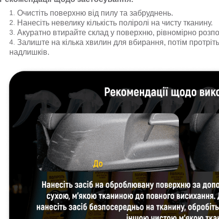
Очистіть поверхню від пилу та забруднень.
Нанесіть невелику кількість поліролі на чисту тканину.
Акуратно втирайте склад у поверхню, рівномірно розпо
Залиште на кілька хвилин для вбирання, потім протрі
надлишків.