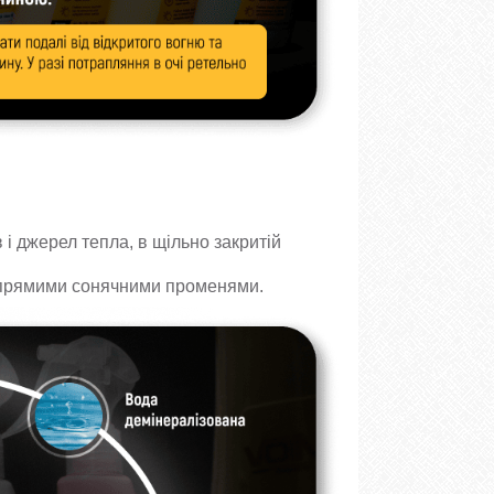
і джерел тепла, в щільно закритій
ід прямими сонячними променями.