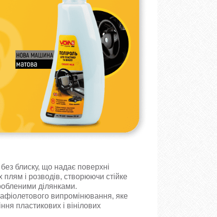
без блиску, що надає поверхні
 плям і розводів, створюючи стійке
робленими ділянками.
трафіолетового випромінювання, яке
іння пластикових і вінілових