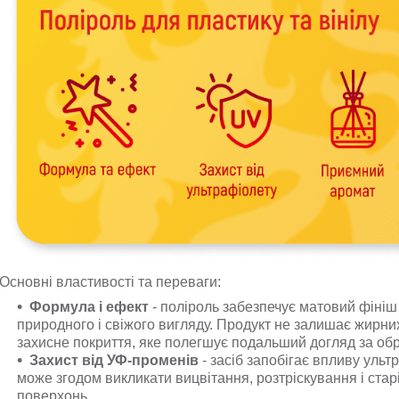
Основні властивості та переваги:
Формула і ефект
- поліроль забезпечує матовий фініш 
природного і свіжого вигляду. Продукт не залишає жирних
захисне покриття, яке полегшує подальший догляд за об
Захист від УФ-променів
- засіб запобігає впливу уль
може згодом викликати вицвітання, розтріскування і стар
поверхонь.