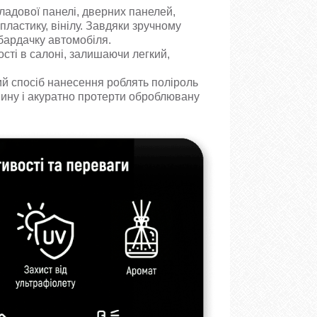
ладової панелі, дверних панелей,
пластику, вінілу. Завдяки зручному
 бардачку автомобіля.
сті в салоні, залишаючи легкий,
ий спосіб нанесення роблять поліроль
анину і акуратно протерти оброблювану