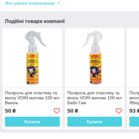
Всі умови повернення
Подібні товари компанії
Поліроль для пластику та
Поліроль для пластику та
Полі
вінілу VOIN матова 100 мл
вінілу VOIN матова 100 мл
віні
Ваніль
Бабл Гам
Яблу
50
50
93
₴
₴
Купити
Купити