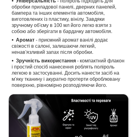
Універсальність
- поліроль підходить для
обробки приладової панелі, дверних панелей,
бампера та інших елементів автомобіля,
виготовлених із пластику, вінілу. Завдяки
зручному об'єму в 100 мл його легко взяти з
собою або зберігати в бардачку автомобіля.
Аромат
- приємний аромат ванілі додає
свіжості в салоні, залишаючи легкий,
ненав'язливий запах після обробки.
Зручність використання
- компактний флакон
і простий спосіб нанесення роблять поліроль
легкою в застосуванні. Досить нанести засіб на
м'яку тканину і акуратно протерти оброблювану
поверхню, рівномірно розподіляючи його.