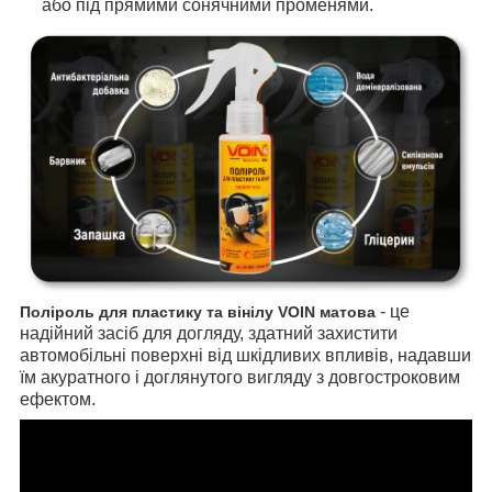
або під прямими сонячними променями.
- це
Поліроль для пластику та вінілу VOIN матова
надійний засіб для догляду, здатний захистити
автомобільні поверхні від шкідливих впливів, надавши
їм акуратного і доглянутого вигляду з довгостроковим
ефектом.