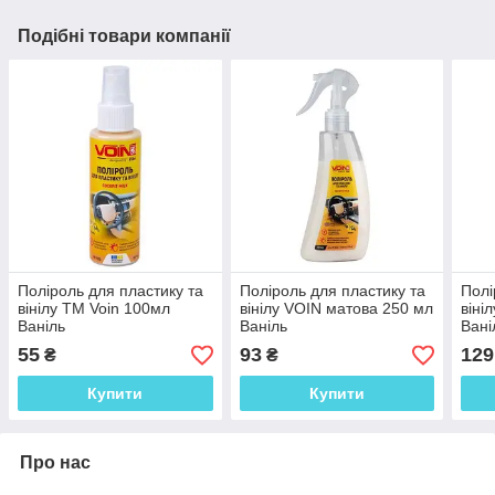
Подібні товари компанії
Поліроль для пластику та
Поліроль для пластику та
Полі
вінілу ТМ Voin 100мл
вінілу VOIN матова 250 мл
віні
Ваніль
Ваніль
Вані
55
93
129
₴
₴
Купити
Купити
Про нас