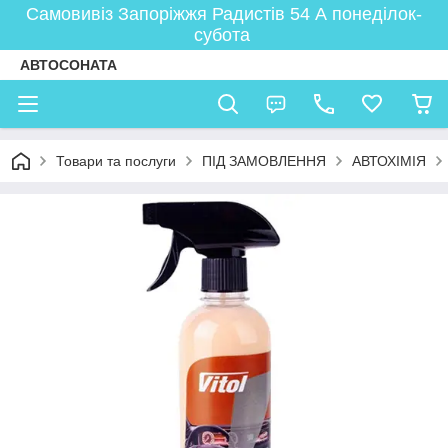
Самовивіз Запоріжжя Радистів 54 А понеділок-
субота
АВТОСОНАТА
Товари та послуги
ПІД ЗАМОВЛЕННЯ
АВТОХІМІЯ