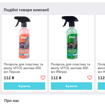
Подібні товари компанії
Поліроль для пластику та
Поліроль для пластику та
Полі
вінілу VITOL матова 400
вінілу VITOL матова 400
віні
мл Персик
мл Яблуко
мл 
112
112
112
₴
₴
Купити
Купити
Про нас