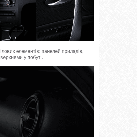
нілових елементів: панелей приладів,
оверхнями у побуті.