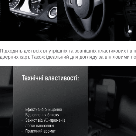
Підходить для всіх внутрішніх та зовнішніх пластикових і ві
дверних карт. Також ідеальний для догляду за вініловими п