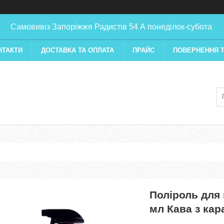
Самовивіз Запоріжжя Радистів 54 А понеділок-субота
НТАКТИ
ДОСТАВКА ТА ОПЛАТА
ПРАЙС
ПОВЕРНЕННЯ Т
Поліроль для 
мл Кава з ка