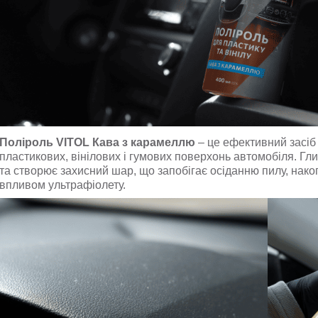
Поліроль VITOL Кава з карамеллю
– це ефективний засіб
пластикових, вінілових і гумових поверхонь автомобіля. Гл
та створює захисний шар, що запобігає осіданню пилу, нак
впливом ультрафіолету.