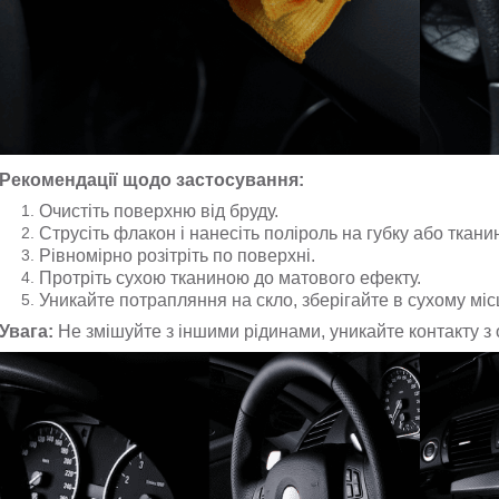
Рекомендації щодо застосування:
Очистіть поверхню від бруду.
Струсіть флакон і нанесіть поліроль на губку або тканин
Рівномірно розітріть по поверхні.
Протріть сухою тканиною до матового ефекту.
Уникайте потрапляння на скло, зберігайте в сухому місц
Увага:
Не змішуйте з іншими рідинами, уникайте контакту з 