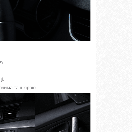
у.
і.
очима та шкірою.