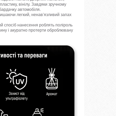
пластику, вінілу. Завдяки зручному
 бардачку автомобіля.
алишаючи легкий, ненав'язливий запах
ий спосіб нанесення роблять поліроль
анину і акуратно протерти оброблювану