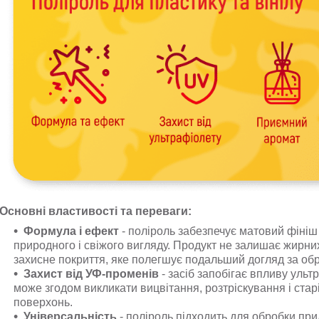
Основні властивості та переваги:
Формула і ефект
- поліроль забезпечує матовий фініш 
природного і свіжого вигляду. Продукт не залишає жирних
захисне покриття, яке полегшує подальший догляд за об
Захист від УФ-променів
- засіб запобігає впливу уль
може згодом викликати вицвітання, розтріскування і стар
поверхонь.
Універсальність
- поліроль підходить для обробки при