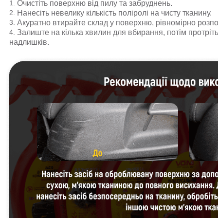
Очистіть поверхню від пилу та забруднень.
Нанесіть невелику кількість поліролі на чисту тканину.
Акуратно втирайте склад у поверхню, рівномірно розпо
Залиште на кілька хвилин для вбирання, потім протрі
надлишків.