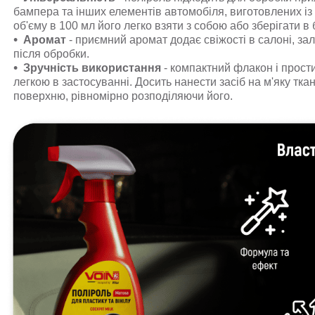
бампера та інших елементів автомобіля, виготовлених із 
об'єму в 100 мл його легко взяти з собою або зберігати в
Аромат
- приємний аромат додає свіжості в салоні, з
після обробки.
Зручність використання
- компактний флакон і прост
легкою в застосуванні. Досить нанести засіб на м'яку тк
поверхню, рівномірно розподіляючи його.