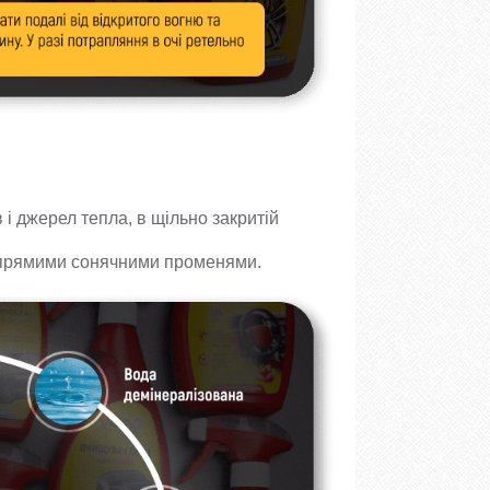
і джерел тепла, в щільно закритій
ід прямими сонячними променями.