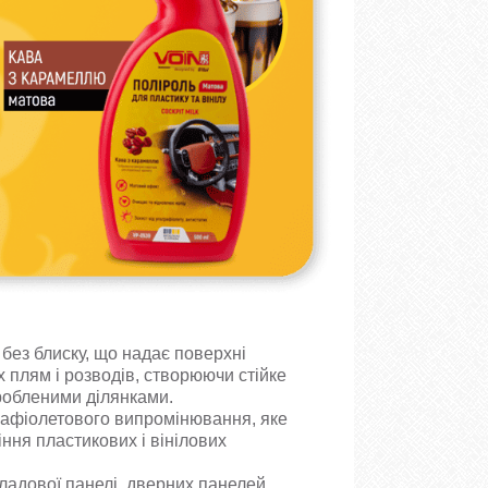
без блиску, що надає поверхні
 плям і розводів, створюючи стійке
робленими ділянками.
трафіолетового випромінювання, яке
іння пластикових і вінілових
ладової панелі, дверних панелей,