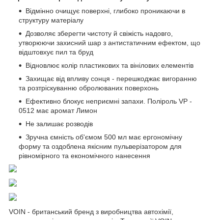
Відмінно очищує поверхні, глибоко проникаючи в
структуру матеріалу
Дозволяє зберегти чистоту й свіжість надовго,
утворюючи захисний шар з антистатичним ефектом, що
відштовхує пил та бруд
Відновлює колір пластикових та вінілових елементів
Захищає від впливу сонця - перешкоджає вигоранню
та розтріскуванню обролюваних поверхонь
Ефективно блокує неприємні запахи. Поліроль
VP -
0512
має аромат Лимон
Не залишає розводів
Зручна ємність об'ємом 500 мл має ергономічну
форму та оздоблена якісним пульверізатором для
рівномірного та економічного нанесення
VOIN - британський бренд з виробництва автохімії,