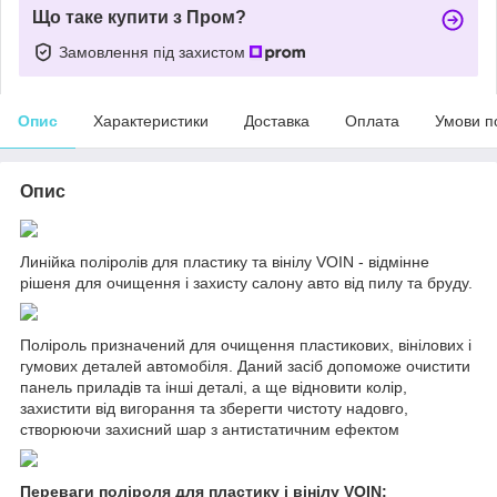
Що таке купити з Пром?
Замовлення під захистом
Опис
Характеристики
Доставка
Оплата
Умови п
Опис
Линійка поліролів для пластику та вінілу VOIN - відмінне
рішеня для очищення і захисту салону авто від пилу та бруду.
Поліроль призначений для очищення пластикових, вінілових і
гумових деталей автомобіля. Даний засіб допоможе очистити
панель приладів та інші деталі, а ще відновити колір,
захистити від вигорання та зберегти чистоту надовго,
створюючи захисний шар з антистатичним ефектом
Переваги поліроля для пластику і вінілу VOIN: