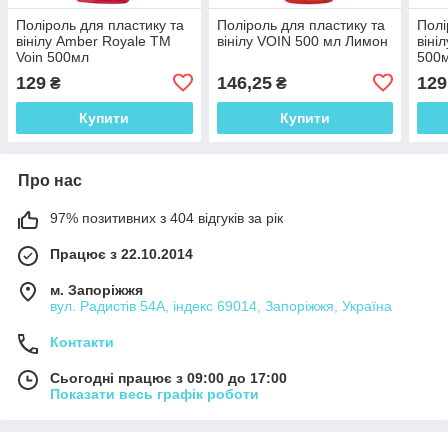
Поліроль для пластику та
Поліроль для пластику та
Полі
вінілу Amber Royale ТМ
вінілу VOIN 500 мл Лимон
віні
Voin 500мл
500
129
146,25
129
₴
₴
Купити
Купити
Про нас
97% позитивних з 404 відгуків за рік
Працює з 22.10.2014
м. Запоріжжя
вул. Радистів 54А, індекс 69014, Запоріжжя, Україна
Контакти
Сьогодні працює з 09:00 до 17:00
Показати весь графік роботи