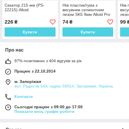
Секатор 215 мм (PS-
Ніж пластик/гума з
Ніж 
22215) Alloid
висувним сегментним
вису
лезом SK5 9мм Alloid Pro
лезо
226
74
99
₴
₴
Купити
Купити
Про нас
97% позитивних з 404 відгуків за рік
Працює з 22.10.2014
м. Запоріжжя
вул. Радистів 54А, індекс 69014, Запоріжжя, Україна
Контакти
Сьогодні працює з 09:00 до 17:00
Показати весь графік роботи