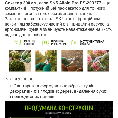
Секатор 200мм, лезо SK5 Alloid Pro PS-200377
– це
компактний і потужний байпас-секатор для точного
зрізання пагонів і гілок без зминання тканин.
Загартоване лезо зі сталі SK5 з антифрикційним
покриттям забезпечує чистий різ і тривалий ресурс, а
ергономічні руків’я зменшують навантаження на кисть
під час довгої роботи.
Застосування:
Санітарна та формувальна обрізка кущів,
декоративних і плодових дерев, видалення сухих
і пошкоджених пагонів.