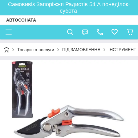
Самовивіз Запоріжжя Радистів 54 А понеділок-
субота
АВТОСОНАТА
Товари та послуги
ПІД ЗАМОВЛЕННЯ
ІНСТРУМЕНТ