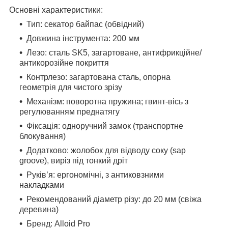
Основні характеристики:
Тип: секатор байпас (обвідний)
Довжина інструмента: 200 мм
Лезо: сталь SK5, загартоване, антифрикційне/
антикорозійне покриття
Контрлезо: загартована сталь, опорна
геометрія для чистого зрізу
Механізм: поворотна пружина; гвинт-вісь з
регулюванням преднатягу
Фіксація: одноручний замок (транспортне
блокування)
Додатково: жолобок для відводу соку (sap
groove), виріз під тонкий дріт
Руків’я: ергономічні, з антиковзними
накладками
Рекомендований діаметр різу: до 20 мм (свіжа
деревина)
Бренд: Alloid Pro​​