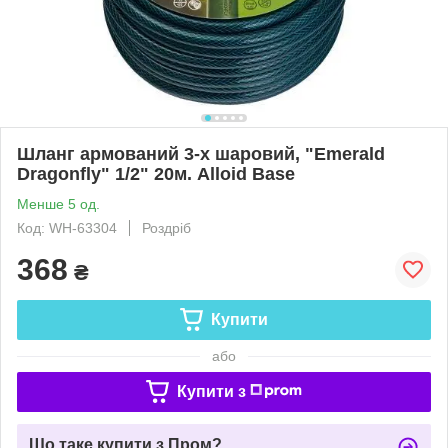
Шланг армований 3-х шаровий, "Emerald
Dragonfly" 1/2" 20м. Alloid Base
Менше 5 од.
Код: WH-63304
Роздріб
368
₴
Купити
або
Купити з
Що таке купити з Пром?