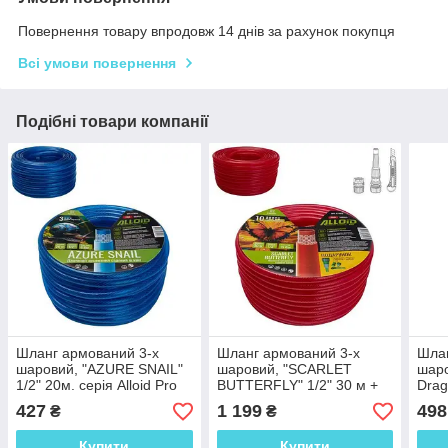
Повернення товару впродовж 14 днів за рахунок покупця
Всі умови повернення
Подібні товари компанії
Шланг армований 3-х
Шланг армований 3-х
Шлан
шаровий, "AZURE SNAIL"
шаровий, "SCARLET
шаро
1/2" 20м. серія Alloid Pro
BUTTERFLY" 1/2" 30 м +
Drag
подарунок, серія Alloid Pro
Bas
427
1 199
498
₴
₴
Купити
Купити