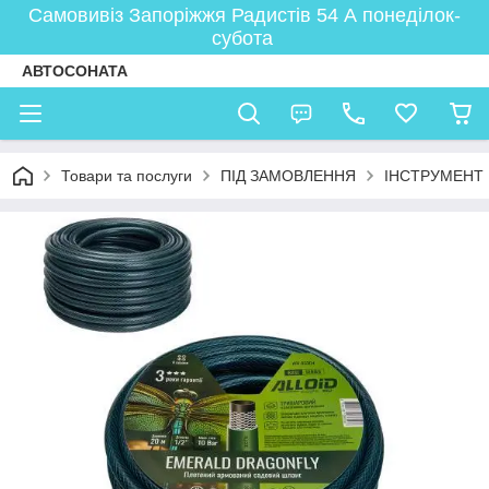
Самовивіз Запоріжжя Радистів 54 А понеділок-
субота
АВТОСОНАТА
Товари та послуги
ПІД ЗАМОВЛЕННЯ
ІНСТРУМЕНТ