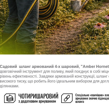
Садовий шланг армований 4-х шаровий, "Amber Hornett"
довговічний інструмент для поливу, який поєднує в собі міцн
рівень ефективності. Завдяки армованій конструкції, шланг 
високого тиску, що робить його ідеальним вибором для дог
ділянками.