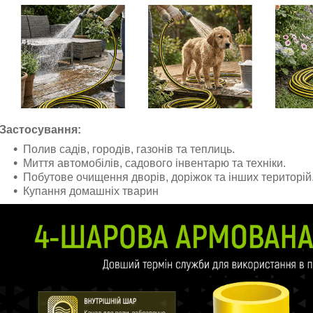
Застосування:
Полив садів, городів, газонів та теплиць.
Миття автомобілів, садового інвентарю та техніки.
Побутове очищення дворів, доріжок та інших територій
Купання домашніх тварин