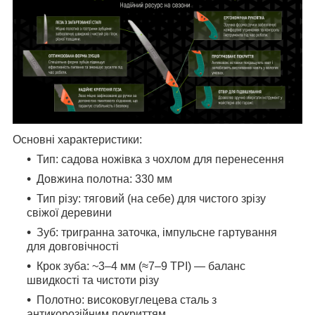
Основні характеристики:
Тип: садова ножівка з чохлом для перенесення
Довжина полотна: 330 мм
Тип різу: тяговий (на себе) для чистого зрізу
свіжої деревини
Зуб: тригранна заточка, імпульсне гартування
для довговічності
Крок зуба: ~3–4 мм (≈7–9 TPI) — баланс
швидкості та чистоти різу
Полотно: високовуглецева сталь з
антикорозійним покриттям