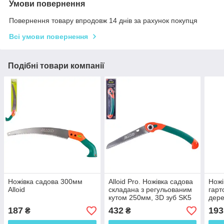
Умови повернення
Повернення товару впродовж 14 днів за рахунок покупця
Всі умови повернення
Подібні товари компанії
Ножівка садова 300мм
Alloid Pro. Ножівка садова
Ножі
Alloid
складана з регульованим
гарт
кутом 250мм, 3D зуб SK5
дере
Alloi
187
432
193
₴
₴