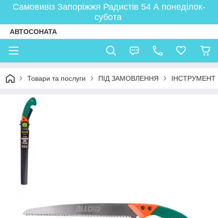
Самовивіз Запоріжжя Радистів 54 А понеділок-
субота
АВТОСОНАТА
Товари та послуги
ПІД ЗАМОВЛЕННЯ
ІНСТРУМЕНТ