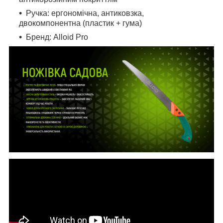
Ручка: ергономічна, антиковзка,
двокомпонентна (пластик + гума)
Бренд: Alloid Pro