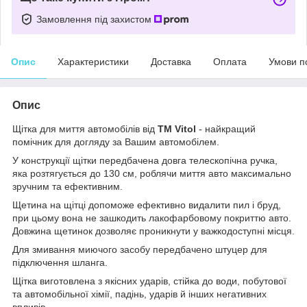
Замовлення під захистом
Опис
Характеристики
Доставка
Оплата
Умови п
Опис
Щітка для миття автомобілів від
ТМ Vitol
- найкращий
помічник для догляду за Вашим автомобілем.
У конструкції щітки передбачена довга телескопічна ручка,
яка розтягується до 130 см, роблячи миття авто максимально
зручним та ефективним.
Щетина на щітці допоможе ефективно видалити пил і бруд,
при цьому вона не зашкодить лакофарбовому покриттю авто.
Довжина щетинок дозволяє проникнути у важкодоступні місця.
Для змивання миючого засобу передбачено штуцер для
підключення шланга.
Щітка виготовлена ​​з якісних ударів, стійка до води, побутової
та автомобільної хімії, падінь, ударів й інших негативних
впливів.