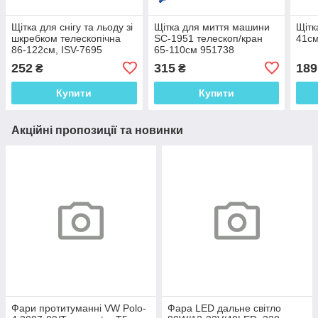
Щітка для снігу та льоду зі
Щітка для миття машини
Щітк
шкребком телескопічна
SC-1951 телескоп/кран
41см
86-122см, ISV-7695
65-110см 951738
252
315
189
₴
₴
Купити
Купити
Акційні пропозиції та новинки
Фари протитуманні VW Polo-
Фара LED дальне світло