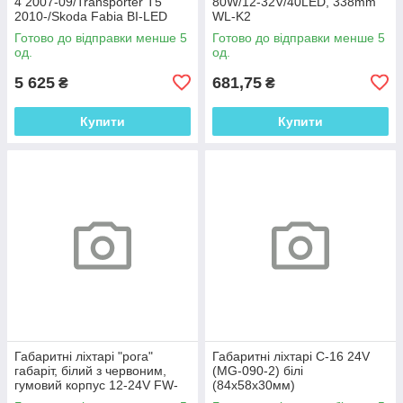
4 2007-09/Transporter T5
80W/12-32V/40LED, 338mm
2010-/Skoda Fabia BI-LED
WL-K2
GTW-G38 (W/W)
Готово до відправки менше 5
Готово до відправки менше 5
од.
од.
5 625
681,75
₴
₴
Купити
Купити
Габаритні ліхтарі "рога"
Габаритні ліхтарі C-16 24V
габаріт, білий з червоним,
(MG-090-2) білі
гумовий корпус 12-24V FW-
(84х58х30мм)
K2