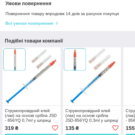
Умови повернення
Повернення товару впродовж 14 днів за рахунок покупця
Всі умови повернення
Подібні товари компанії
Струмопровідний клей
Струмопровідний клей
Стру
(лак) на основі срібла JSD
(лак) на основі срібла
(лак
- 856YQ 0,7ml у шприці
JSD-856YQ 0,3ml у шприці
- 85
319
135
155
₴
₴