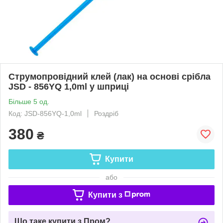
Струмопровідний клей (лак) на основі срібла
JSD - 856YQ 1,0ml у шприці
Більше 5 од.
Код: JSD-856YQ-1,0ml
Роздріб
380
₴
Купити
або
Купити з
Що таке купити з Пром?