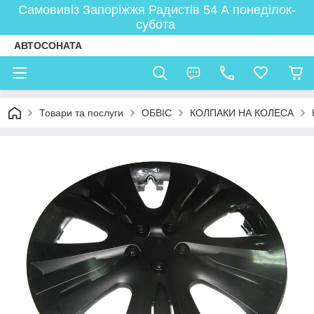
Самовивіз Запоріжжя Радистів 54 А понеділок-
субота
АВТОСОНАТА
Товари та послуги
ОБВІС
КОЛПАКИ НА КОЛЕСА