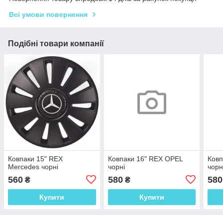
Всі умови повернення
Подібні товари компанії
Ковпаки 15" REX
Ковпаки 16" REX OPEL
Ковп
Mercedes чорні
чорні
чорн
560
580
580
₴
₴
Купити
Купити